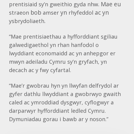
. Mae eu
prentisiaid
sy’n
gweithio
gyda
nhw
bob
yn
ac yn
straeon
amser
rhyfeddol
.
ysbrydoliaeth
“Mae prentisiaethau a hyfforddiant sgiliau
galwedigaethol yn rhan hanfodol o
lwyddiant economaidd ac yn anhepgor er
mwyn adeiladu Cymru sy’n gryfach, yn
decach ac y fwy cyfartal.
“Mae’r gwobrau hyn yn llwyfan delfrydol ar
gyfer dathlu llwyddiant a gwobrwyo gwaith
caled ac ymroddiad dysgwyr, cyflogwyr a
darparwyr hyfforddiant ledled Cymru.
Dymuniadau gorau i bawb ar y noson.”