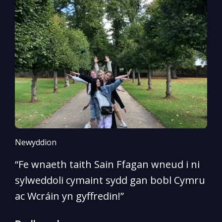
Newyddion
N
“Fe wnaeth taith Sain Ffagan wneud i ni
“
sylweddoli cymaint sydd gan bobl Cymru
d
ac Wcráin yn gyffredin!”
p