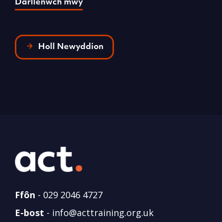
Darllenwch mwy
D
Holl Newyddion
Ffôn
-
029 2046 4727
E-bost
-
info@acttraining.org.uk