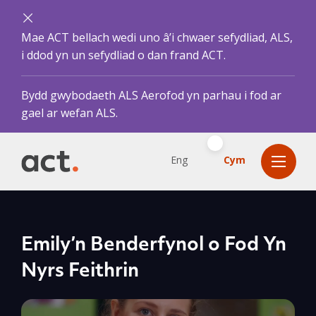
Mae ACT bellach wedi uno â’i chwaer sefydliad, ALS,
i ddod yn un sefydliad o dan frand ACT.
Bydd gwybodaeth ALS Aerofod yn parhau i fod ar
gael ar wefan ALS.
Eng
Cym
Emily’n Benderfynol o Fod Yn
Nyrs Feithrin