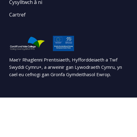
Cysylltwch â ni
Cartref
Mae’r Rhaglenni Prentisiaeth, Hyfforddeiaeth a Twf
Swyddi Cymru+, a arweinir gan Lywodraeth Cymru, yn
cael eu cefnogi gan Gronfa Gymdeithasol Ewrop.