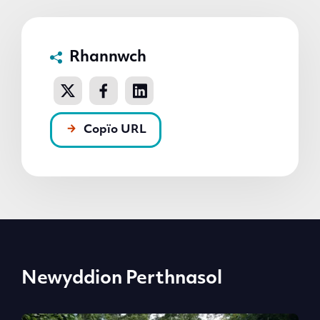
Rhannwch
Copïo URL
Newyddion Perthnasol