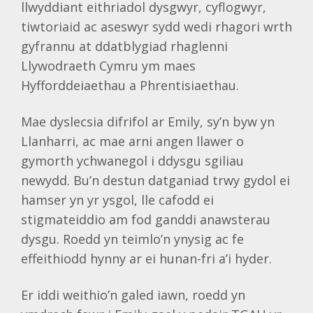
llwyddiant eithriadol dysgwyr, cyflogwyr,
tiwtoriaid ac aseswyr sydd wedi rhagori wrth
gyfrannu at ddatblygiad rhaglenni
Llywodraeth Cymru ym maes
Hyfforddeiaethau a Phrentisiaethau.
Mae dyslecsia difrifol ar Emily, sy’n byw yn
Llanharri, ac mae arni angen llawer o
gymorth ychwanegol i ddysgu sgiliau
newydd. Bu’n destun datganiad trwy gydol ei
hamser yn yr ysgol, lle cafodd ei
stigmateiddio am fod ganddi anawsterau
dysgu. Roedd yn teimlo’n ynysig ac fe
effeithiodd hynny ar ei hunan-fri a’i hyder.
Er iddi weithio’n galed iawn, roedd yn