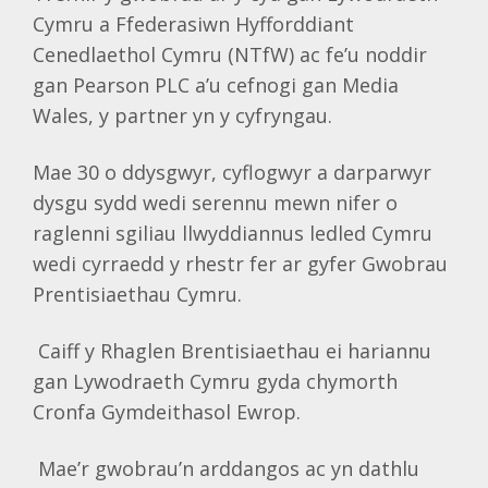
Cymru a Ffederasiwn Hyfforddiant
Cenedlaethol Cymru (NTfW) ac fe’u noddir
gan Pearson PLC a’u cefnogi gan Media
Wales, y partner yn y cyfryngau.
Mae 30 o ddysgwyr, cyflogwyr a darparwyr
dysgu sydd wedi serennu mewn nifer o
raglenni sgiliau llwyddiannus ledled Cymru
wedi cyrraedd y rhestr fer ar gyfer Gwobrau
Prentisiaethau Cymru.
Caiff y Rhaglen Brentisiaethau ei hariannu
gan Lywodraeth Cymru gyda chymorth
Cronfa Gymdeithasol Ewrop.
Mae’r gwobrau’n arddangos ac yn dathlu