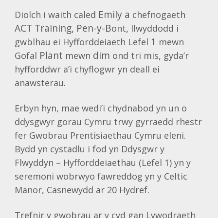
Emily a
Diolch
i
waith
caled
chefnogaeth
ACT Training, Pen-y-B
,
ont
llwyddodd
i
1
gwblhau
ei
Hyfforddeiaeth
Lefel
mewn
Plant
dim
,
Gofal
mewn
ond
tri
mis
gyda’r
hyfforddwr
a’i
chyflogwr
yn
deall
ei
.
anawsterau
Erbyn hyn, mae wedi’i chydnabod yn un o
ddysgwyr gorau Cymru trwy gyrraedd rhestr
fer Gwobrau Prentisiaethau Cymru eleni.
Bydd yn cystadlu i fod yn Ddysgwr y
Flwyddyn – Hyfforddeiaethau (Lefel 1) yn y
seremoni wobrwyo fawreddog yn y Celtic
Manor, Casnewydd ar 20 Hydref.
Trefnir y gwobrau ar y cyd gan Lywodraeth