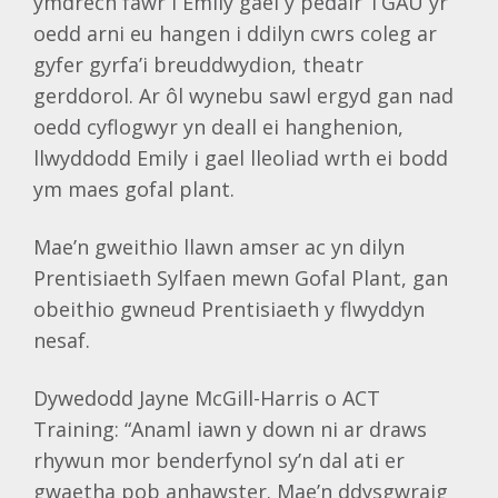
ymdrech fawr i Emily gael y pedair TGAU yr
oedd arni eu hangen i ddilyn cwrs coleg ar
gyfer gyrfa’i breuddwydion, theatr
gerddorol. Ar ôl wynebu sawl ergyd gan nad
oedd cyflogwyr yn deall ei hanghenion,
llwyddodd Emily i gael lleoliad wrth ei bodd
ym maes gofal plant.
Mae’n gweithio llawn amser ac yn dilyn
Prentisiaeth Sylfaen mewn Gofal Plant, gan
obeithio gwneud Prentisiaeth y flwyddyn
nesaf.
Dywedodd Jayne McGill-Harris o ACT
Training: “Anaml iawn y down ni ar draws
rhywun mor benderfynol sy’n dal ati er
gwaetha pob anhawster. Mae’n ddysgwraig