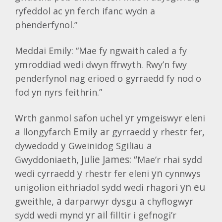
ryfeddol ac yn ferch ifanc wydn a
phenderfynol.”
Meddai Emily: “Mae fy ngwaith caled a fy
ymroddiad wedi dwyn ffrwyth. Rwy’n fwy
penderfynol nag erioed o gyrraedd fy nod o
fod yn nyrs feithrin.”
yr
Wrth
ganmol
safon
uchel
ymgeiswyr
eleni
a
Emily ar
y
,
llongyfarch
gyrraedd
rhestr
fer
y
a
dywedodd
Gweinidog
Sgiliau
, Julie James: “
Gwyddoniaeth
Mae’r
rhai
sydd
y
yn
wedi
cyrraedd
rhestr
fer
eleni
cynnwys
yn eu
unigolion
eithriadol
sydd
wedi
rhagori
, a
a
gweithle
darparwyr
dysgu
chyflogwyr
yr ail
sydd
wedi
mynd
filltir
i
gefnogi’r