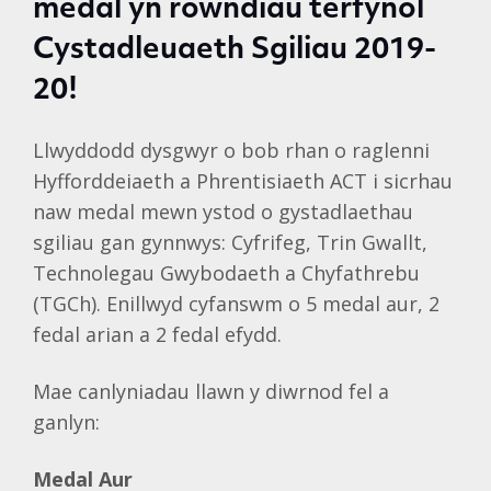
medal yn rowndiau terfynol
Cystadleuaeth Sgiliau 2019-
20!
Llwyddodd dysgwyr o bob rhan o raglenni
Hyfforddeiaeth a Phrentisiaeth ACT i sicrhau
naw medal mewn ystod o gystadlaethau
sgiliau gan gynnwys: Cyfrifeg, Trin Gwallt,
Technolegau Gwybodaeth a Chyfathrebu
(TGCh). Enillwyd cyfanswm o 5 medal aur, 2
fedal arian a 2 fedal efydd.
Mae canlyniadau llawn y diwrnod fel a
ganlyn:
Medal Aur