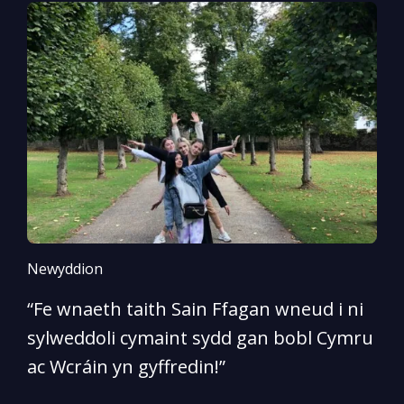
Newyddion
N
“Fe wnaeth taith Sain Ffagan wneud i ni
“
sylweddoli cymaint sydd gan bobl Cymru
d
ac Wcráin yn gyffredin!”
p