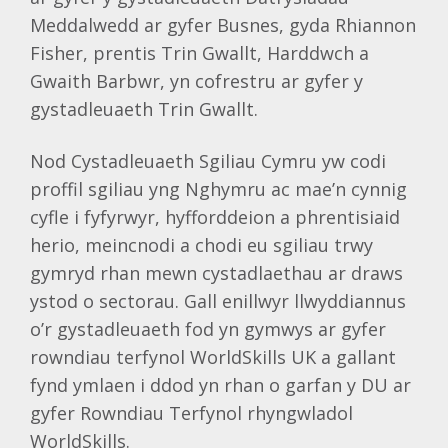
Meddalwedd ar gyfer Busnes, gyda Rhiannon
Fisher, prentis Trin Gwallt, Harddwch a
Gwaith Barbwr, yn cofrestru ar gyfer y
gystadleuaeth Trin Gwallt.
Nod Cystadleuaeth Sgiliau Cymru yw codi
proffil sgiliau yng Nghymru ac mae’n cynnig
cyfle i fyfyrwyr, hyfforddeion a phrentisiaid
herio, meincnodi a chodi eu sgiliau trwy
gymryd rhan mewn cystadlaethau ar draws
ystod o sectorau. Gall enillwyr llwyddiannus
o’r gystadleuaeth fod yn gymwys ar gyfer
rowndiau terfynol WorldSkills UK a gallant
fynd ymlaen i ddod yn rhan o garfan y DU ar
gyfer Rowndiau Terfynol rhyngwladol
WorldSkills.