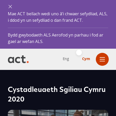
Mae ACT bellach wedi uno â’i chwaer sefydliad, ALS,
i ddod yn un sefydliad o dan frand ACT.
Bydd gwybodaeth ALS Aerofod yn parhau i fod ar
gael ar wefan ALS.
Eng
Cym
Cystadleuaeth Sgiliau Cymru
2020