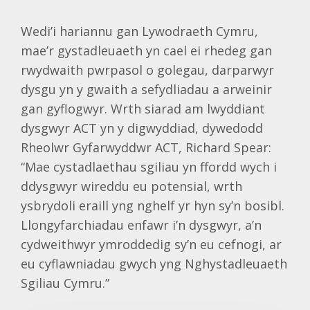
Wedi’i hariannu gan Lywodraeth Cymru,
mae’r gystadleuaeth yn cael ei rhedeg gan
rwydwaith pwrpasol o golegau, darparwyr
dysgu yn y gwaith a sefydliadau a arweinir
gan gyflogwyr. Wrth siarad am lwyddiant
dysgwyr ACT yn y digwyddiad, dywedodd
Rheolwr Gyfarwyddwr ACT, Richard Spear:
“Mae cystadlaethau sgiliau yn ffordd wych i
ddysgwyr wireddu eu potensial, wrth
ysbrydoli eraill yng nghelf yr hyn sy’n bosibl.
Llongyfarchiadau enfawr i’n dysgwyr, a’n
cydweithwyr ymroddedig sy’n eu cefnogi, ar
eu cyflawniadau gwych yng Nghystadleuaeth
Sgiliau Cymru.”