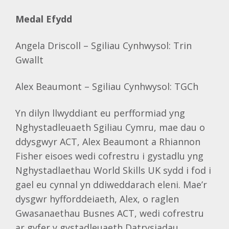
Medal Efydd
Angela Driscoll – Sgiliau Cynhwysol: Trin
Gwallt
Alex Beaumont – Sgiliau Cynhwysol: TGCh
Yn dilyn llwyddiant eu perfformiad yng
Nghystadleuaeth Sgiliau Cymru, mae dau o
ddysgwyr ACT, Alex Beaumont a Rhiannon
Fisher eisoes wedi cofrestru i gystadlu yng
Nghystadlaethau World Skills UK sydd i fod i
gael eu cynnal yn ddiweddarach eleni. Mae’r
dysgwr hyfforddeiaeth, Alex, o raglen
Gwasanaethau Busnes ACT, wedi cofrestru
ar gyfer y gystadleuaeth Datrysiadau