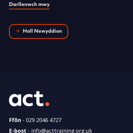
Darllenwch mwy
D
Holl Newyddion
Ffôn
-
029 2046 4727
E-bost
-
info@acttraining.org.uk