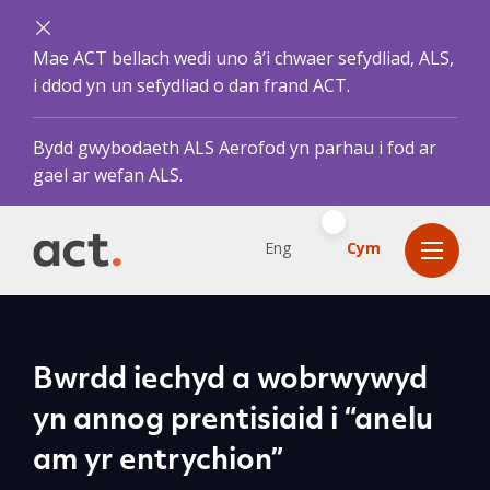
Mae ACT bellach wedi uno â’i chwaer sefydliad, ALS,
i ddod yn un sefydliad o dan frand ACT.
Bydd gwybodaeth ALS Aerofod yn parhau i fod ar
gael ar wefan ALS.
Eng
Cym
Bwrdd iechyd a wobrwywyd
yn annog prentisiaid i “anelu
am yr entrychion”