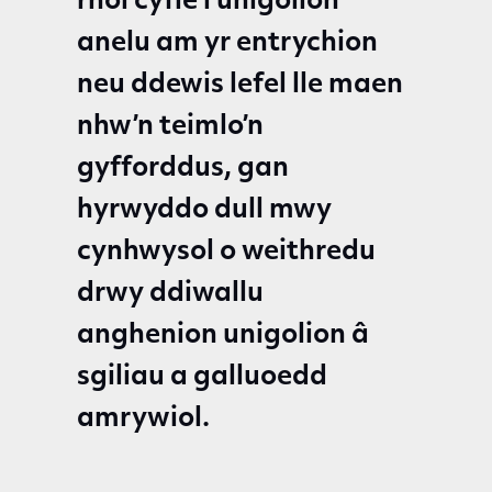
rhoi cyfle i unigolion
anelu am yr entrychion
neu ddewis lefel lle maen
nhw’n teimlo’n
gyfforddus, gan
hyrwyddo dull mwy
cynhwysol o weithredu
drwy ddiwallu
anghenion unigolion â
sgiliau a galluoedd
amrywiol.