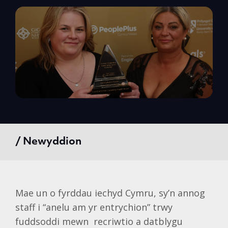
/ Newyddion
Mae un o fyrddau iechyd Cymru, sy’n annog
staff i “anelu am yr entrychion” trwy
fuddsoddi mewn recriwtio a datblygu