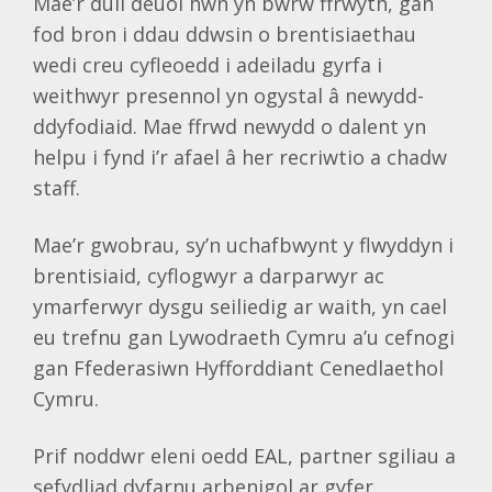
Mae’r dull deuol hwn yn bwrw ffrwyth, gan
fod bron i ddau ddwsin o brentisiaethau
wedi creu cyfleoedd i adeiladu gyrfa i
weithwyr presennol yn ogystal â newydd-
ddyfodiaid. Mae ffrwd newydd o dalent yn
helpu i fynd i’r afael â her recriwtio a chadw
staff.
Mae’r gwobrau, sy’n uchafbwynt y flwyddyn i
brentisiaid, cyflogwyr a darparwyr ac
ymarferwyr dysgu seiliedig ar waith, yn cael
eu trefnu gan Lywodraeth Cymru a’u cefnogi
gan Ffederasiwn Hyfforddiant Cenedlaethol
Cymru.
Prif noddwr eleni oedd EAL, partner sgiliau a
sefydliad dyfarnu arbenigol ar gyfer