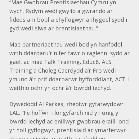
“Mae Gwobrau Prentisiaethau Cymru yn
wych. Rydym wedi gwylio a gwrando ar
fideos am bobl a chyflogwyr anhygoel sydd i
gyd wedi elwa ar brentisiaethau.”
Mae partneriaethau wedi bod yn hanfodol
wrth ddarparu’r nifer fawr o raglenni sydd ar
gael, ac mae Talk Training, Educ8, ALS
Training a Choleg Caerdydd a’r Fro wedi
ymuno â’r prif ddarparwr hyfforddiant, ACT i
weithio ochr yn ochr â’r bwrdd iechyd.
Dywedodd Al Parkes, rheolwr gyfarwyddwr
EAL: “Fe hoffwn i longyfarch nid yn unig y
bwrdd iechyd ac enillwyr gwobrau eraill, ond
yr holl gyflogwyr, prentisiaid ac ymarferwyr
dysgu seiliedig ar waith a gafodd eu