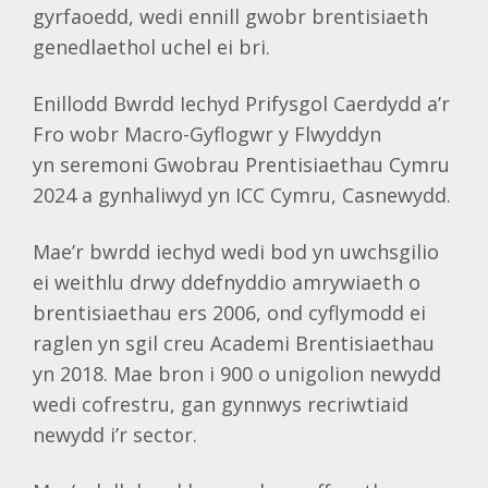
gyrfaoedd, wedi ennill gwobr brentisiaeth
genedlaethol uchel ei bri.
Enillodd Bwrdd Iechyd Prifysgol Caerdydd a’r
Fro wobr Macro-Gyflogwr y Flwyddyn
yn seremoni Gwobrau Prentisiaethau Cymru
2024 a gynhaliwyd yn ICC Cymru, Casnewydd.
Mae’r bwrdd iechyd wedi bod yn uwchsgilio
ei weithlu drwy ddefnyddio amrywiaeth o
brentisiaethau ers 2006, ond cyflymodd ei
raglen yn sgil creu Academi Brentisiaethau
yn 2018. Mae bron i 900 o unigolion newydd
wedi cofrestru, gan gynnwys recriwtiaid
newydd i’r sector.