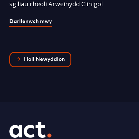
sgiliau rheoli Arweinydd Clinigol
D
Darllenwch mwy
Holl Newyddion