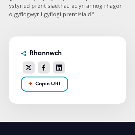
ystyried prentisiaethau ac yn annog rhagor
o gyflogwyr i gyflogi prentisiaid.”
Rhannwch
Copïo URL