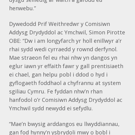
henwebu.”
Dywedodd Prif Weithredwr y Comisiwn
Addysg Drydyddol ac Ymchwil, Simon Pirotte
OBE: “Dw i am longyfarch yr holl enillwyr a’r
rhai sydd wedi cyrraedd y rownd derfynol.
Mae straeon fel eu rhai nhw yn dangos yn
eglur iawn yr effaith fawr y gall prentisiaeth
ei chael, gan helpu pobl i ddod o hyd i
gyflogaeth foddhaol a chyfrannu at system
sgiliau Cymru. Fe fyddan nhw’n rhan
hanfodol o’r Comisiwn Addysg Drydyddol ac
Ymchwil sydd newydd ei sefydlu.
“Mae’n bwysig arddangos eu llwyddiannau,
gan fod hynny’n ysbrydoli mwy o bobl i