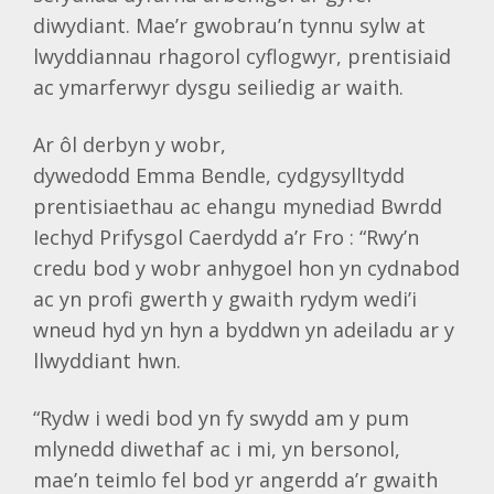
diwydiant. Mae’r gwobrau’n tynnu sylw at
lwyddiannau rhagorol cyflogwyr, prentisiaid
ac ymarferwyr dysgu seiliedig ar waith.
Ar ôl derbyn y wobr,
dywedodd
Emma
Bendle
, cydgysylltydd
prentisiaethau ac ehangu mynediad Bwrdd
Iechyd Prifysgol Caerdydd a’r Fro : “Rwy’n
credu bod y wobr anhygoel hon yn cydnabod
ac yn profi gwerth y gwaith rydym wedi’i
wneud hyd yn hyn a byddwn yn adeiladu ar y
llwyddiant hwn.
“Rydw i wedi bod yn fy swydd am y pum
mlynedd diwethaf ac i mi, yn bersonol,
mae’n teimlo fel bod yr angerdd a’r gwaith