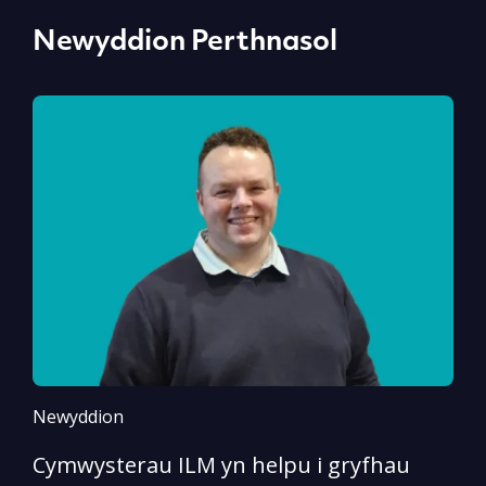
Newyddion Perthnasol
Newyddion
N
Cymwysterau ILM yn helpu i gryfhau
I