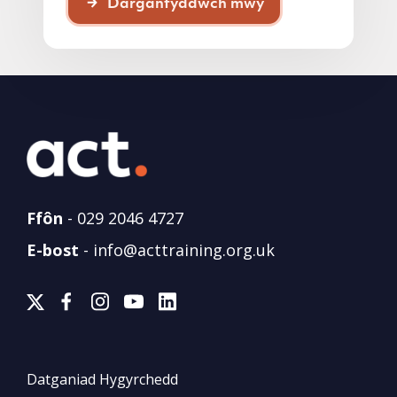
Darganfyddwch mwy
Ffôn
-
029 2046 4727
E-bost
-
info@acttraining.org.uk
Datganiad Hygyrchedd