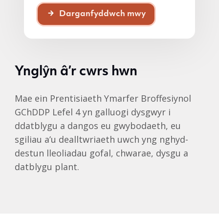
Darganfyddwch mwy
Ynglŷn â’r cwrs hwn
Mae ein Prentisiaeth Ymarfer Broffesiynol
GChDDP Lefel 4 yn galluogi dysgwyr i
ddatblygu a dangos eu gwybodaeth, eu
sgiliau a’u dealltwriaeth uwch yng nghyd-
destun lleoliadau gofal, chwarae, dysgu a
datblygu plant.