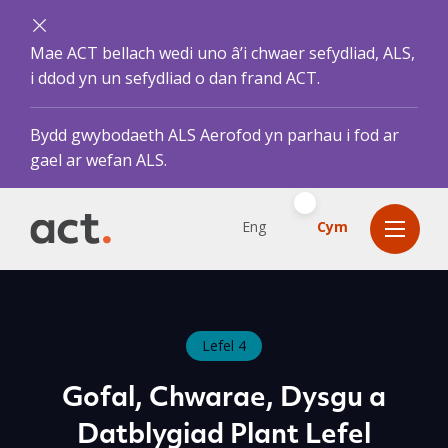
Mae ACT bellach wedi uno â’i chwaer sefydliad, ALS,
i ddod yn un sefydliad o dan frand ACT.
Bydd gwybodaeth ALS Aerofod yn parhau i fod ar
gael ar wefan ALS.
Eng
Cym
Lefel 4
Gofal, Chwarae, Dysgu a
Datblygiad Plant Lefel