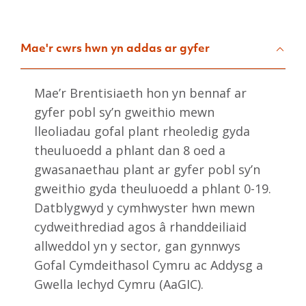
Mae'r cwrs hwn yn addas ar gyfer
Mae’r Brentisiaeth hon yn bennaf ar
gyfer pobl sy’n gweithio mewn
lleoliadau gofal plant rheoledig gyda
theuluoedd a phlant dan 8 oed a
gwasanaethau plant ar gyfer pobl sy’n
gweithio gyda theuluoedd a phlant 0-19.
Datblygwyd y cymhwyster hwn mewn
cydweithrediad agos â rhanddeiliaid
allweddol yn y sector, gan gynnwys
Gofal Cymdeithasol Cymru ac Addysg a
Gwella Iechyd Cymru (AaGIC).