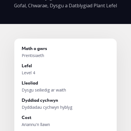
Gofal, Chwarae, Dysgu a Datblygiad Plant Lefel
Math o gwrs
Prentisiaeth
Lefel
Level 4
Lleoliad
Dysgu seiliedig ar waith
Dyddiad cychwyn
Dyddiadau cychwyn hyblyg
Cost
Ariannu'n llawn