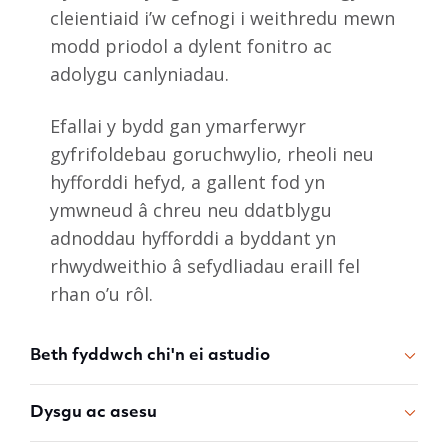
cleientiaid i’w cefnogi i weithredu mewn
modd priodol a dylent fonitro ac
adolygu canlyniadau.
Efallai y bydd gan ymarferwyr
gyfrifoldebau goruchwylio, rheoli neu
hyfforddi hefyd, a gallent fod yn
ymwneud â chreu neu ddatblygu
adnoddau hyfforddi a byddant yn
rhwydweithio â sefydliadau eraill fel
rhan o’u rôl.
Beth fyddwch chi'n ei astudio
Dysgu ac asesu