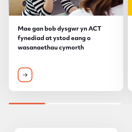
Mae gan bob dysgwr yn ACT
fynediad at ystod eang o
wasanaethau cymorth
Mae gan bob dysgwr yn ACT fynediad at 