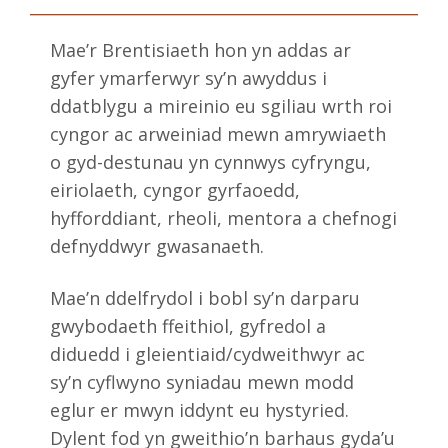
Mae’r Brentisiaeth hon yn addas ar
gyfer ymarferwyr sy’n awyddus i
ddatblygu a mireinio eu sgiliau wrth roi
cyngor ac arweiniad mewn amrywiaeth
o gyd-destunau yn cynnwys cyfryngu,
eiriolaeth, cyngor gyrfaoedd,
hyfforddiant, rheoli, mentora a chefnogi
defnyddwyr gwasanaeth.
Mae’n ddelfrydol i bobl sy’n darparu
gwybodaeth ffeithiol, gyfredol a
diduedd i gleientiaid/cydweithwyr ac
sy’n cyflwyno syniadau mewn modd
eglur er mwyn iddynt eu hystyried.
Dylent fod yn gweithio’n barhaus gyda’u