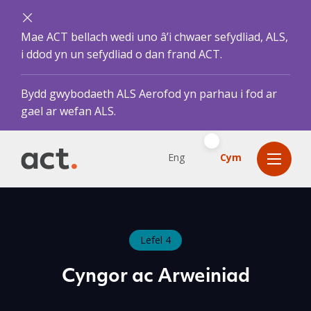
Mae ACT bellach wedi uno â’i chwaer sefydliad, ALS,
i ddod yn un sefydliad o dan frand ACT.
Bydd gwybodaeth ALS Aerofod yn parhau i fod ar
gael ar wefan ALS.
Eng
Cym
Lefel 4
Cyngor ac Arweiniad