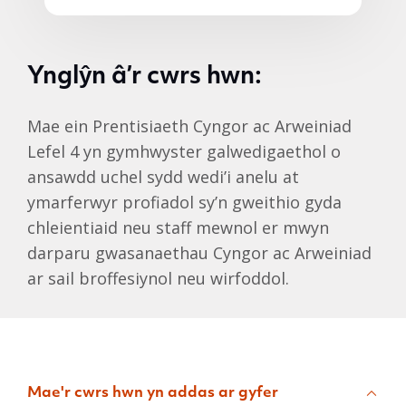
Ynglŷn â’r cwrs hwn:
Mae ein Prentisiaeth Cyngor ac Arweiniad
Lefel 4 yn gymhwyster galwedigaethol o
ansawdd uchel sydd wedi’i anelu at
ymarferwyr profiadol sy’n gweithio gyda
chleientiaid neu staff mewnol er mwyn
darparu gwasanaethau Cyngor ac Arweiniad
ar sail broffesiynol neu wirfoddol.
Mae'r cwrs hwn yn addas ar gyfer