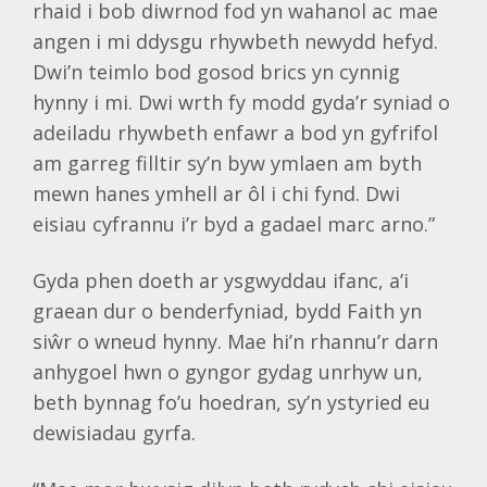
rhaid i bob diwrnod fod yn wahanol ac mae
angen i mi ddysgu rhywbeth newydd hefyd.
Dwi’n teimlo bod gosod brics yn cynnig
hynny i mi. Dwi wrth fy modd gyda’r syniad o
adeiladu rhywbeth enfawr a bod yn gyfrifol
am garreg filltir sy’n byw ymlaen am byth
mewn hanes ymhell ar ôl i chi fynd. Dwi
eisiau cyfrannu i’r byd a gadael marc arno.”
Gyda phen doeth ar ysgwyddau ifanc, a’i
graean dur o benderfyniad, bydd Faith yn
siŵr o wneud hynny. Mae hi’n rhannu’r darn
anhygoel hwn o gyngor gydag unrhyw un,
beth bynnag fo’u hoedran, sy’n ystyried eu
dewisiadau gyrfa.