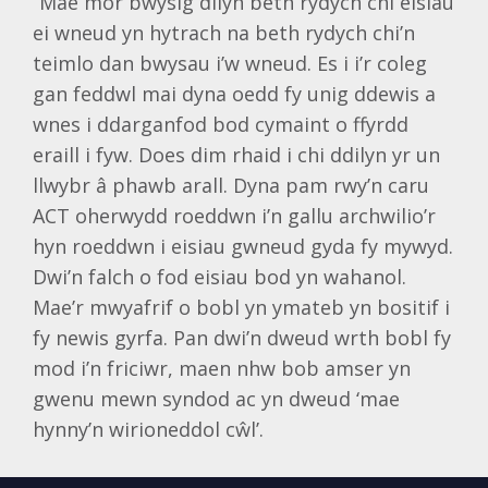
“Mae mor bwysig dilyn beth rydych chi eisiau
ei wneud yn hytrach na beth rydych chi’n
teimlo dan bwysau i’w wneud. Es i i’r coleg
gan feddwl mai dyna oedd fy unig ddewis a
wnes i ddarganfod bod cymaint o ffyrdd
eraill i fyw. Does dim rhaid i chi ddilyn yr un
llwybr â phawb arall. Dyna pam rwy’n caru
ACT oherwydd roeddwn i’n gallu archwilio’r
hyn roeddwn i eisiau gwneud gyda fy mywyd.
Dwi’n falch o fod eisiau bod yn wahanol.
Mae’r mwyafrif o bobl yn ymateb yn bositif i
fy newis gyrfa. Pan dwi’n dweud wrth bobl fy
mod i’n friciwr, maen nhw bob amser yn
gwenu mewn syndod ac yn dweud ‘mae
hynny’n wirioneddol cŵl’.