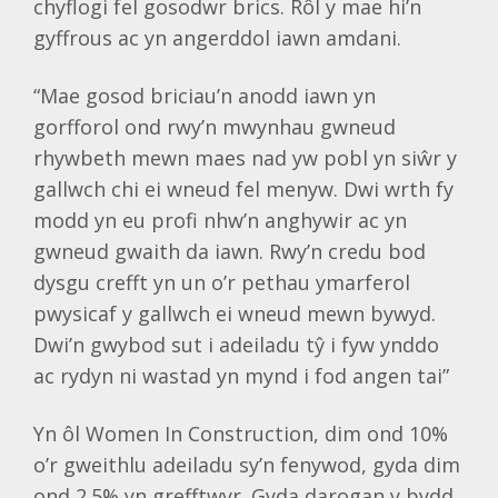
chyflogi fel gosodwr brics. Rôl y mae hi’n
gyffrous ac yn angerddol iawn amdani.
“Mae gosod briciau’n anodd iawn yn
gorfforol ond rwy’n mwynhau gwneud
rhywbeth mewn maes nad yw pobl yn siŵr y
gallwch chi ei wneud fel menyw. Dwi wrth fy
modd yn eu profi nhw’n anghywir ac yn
gwneud gwaith da iawn. Rwy’n credu bod
dysgu crefft yn un o’r pethau ymarferol
pwysicaf y gallwch ei wneud mewn bywyd.
Dwi’n gwybod sut i adeiladu tŷ i fyw ynddo
ac rydyn ni wastad yn mynd i fod angen tai”
Yn ôl Women In Construction, dim ond 10%
o’r gweithlu adeiladu sy’n fenywod, gyda dim
ond 2.5% yn grefftwyr. Gyda darogan y bydd