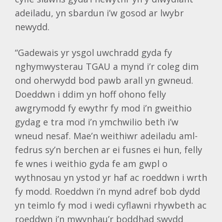
adeiladu, yn sbardun i’w gosod ar lwybr
newydd.
“Gadewais yr ysgol uwchradd gyda fy
nghymwysterau TGAU a mynd i’r coleg dim
ond oherwydd bod pawb arall yn gwneud.
Doeddwn i ddim yn hoff ohono felly
awgrymodd fy ewythr fy mod i’n gweithio
gydag e tra mod i’n ymchwilio beth i’w
wneud nesaf. Mae’n weithiwr adeiladu aml-
fedrus sy’n berchen ar ei fusnes ei hun, felly
fe wnes i weithio gyda fe am gwpl o
wythnosau yn ystod yr haf ac roeddwn i wrth
fy modd. Roeddwn i’n mynd adref bob dydd
yn teimlo fy mod i wedi cyflawni rhywbeth ac
roeddwn i’n mwynhau’r boddhad swydd