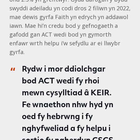
swyddi adeiladu yn codi dros 2 filiwn yn 2022,
mae dewis gyrfa Faith yn edrych yn addawol
iawn. Mae hi’n credu bod y gefnogaeth a
gafodd gan ACT wedi bod yn gymorth
enfawr wrth helpu i’w sefydlu ar ei llwybr
gyrfa.
Rydw i mor ddiolchgar
bod ACT wedi fy rhoi
mewn cysylltiad â KEIR.
Fe wnaethon nhw hyd yn
oed fy hebrwng i fy
nghyfweliad a fy helpu i