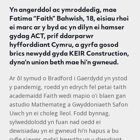
Yn angerddol ac ymroddedig, mae
Fatima “Faith” Bahwish, 18, eisiau rhoi
ei marc ar y byd ac yn dilyn ei hamser
gydag ACT, prif ddarparwr
hyfforddiant Cymru, a gyrfa gosod
brics newydd gyda KEIR Construction,
dyna’n union beth mae hi’n gwneud.
Ar ôl symud o Bradford i Gaerdydd yn ystod
y pandemig, roedd yn edrych fel petai taith
academaidd Faith wedi mapio o’i blaen gan
astudio Mathemateg a Gwyddoniaeth Safon
Uwch yn ei choleg lleol. Fodd bynnag,
sylweddolodd yn fuan nad oedd ei
dewisiadau yn ei gwneud hi’n hapus a bu
cyfle siawns gyda’i hewythr yn y diwydiant