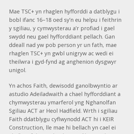
Mae TSC+ yn rhaglen hyfforddi a datblygu i
bobl ifanc 16–18 oed sy’n eu helpu i feithrin
y sgiliau, y cymwysterau a’r profiad i gael
swydd neu gael hyfforddiant pellach. Gan
ddeall nad yw pob person yr un fath, mae
rhaglen TSC+ yn gwbl unigryw ac wedi ei
theilwra i gyd-fynd ag anghenion dysgwyr
unigol.
Yn achos Faith, dewisodd ganolbwyntio ar
astudio Adeiladwaith a chael hyfforddiant a
chymwysterau ymarferol yng Nghanolfan
Sgiliau ACT ar Heol Hadfield. Wrth i sgiliau
Faith ddatblygu cyflwynodd ACT hi i KEIR
Construction, lle mae hi bellach yn cael ei