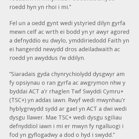
roedd hyn yn rhoi i mi.”
Fel un a oedd gynt wedi ystyried dilyn gyrfa
mewn celf ac wrth ei bodd yn yr awyr agored
a defnyddio eu dwylo, ymddiriedodd Faith yn
ei hangerdd newydd dros adeiladwaith ac
roedd yn awyddus i’w ddilyn.
“Siaradais gyda chynrychiolydd dysgwyr am
fy opsiynau o ran gyrfa ac awgrymon nhw y
byddai ACT a’r rhaglen Twf Swyddi Cymru+
(TSC+) yn addas iawn. Rwyf wedi mwynhau’r
hyblygrwydd sydd ar gael yn ACT a dwi wedi
dysgu llawer. Mae TSC+ wedi dysgu sgiliau
defnyddiol iawn i mi er mwyn fy ngalluogi i
fod yn gyflogadwy a dod o hyd i swydd.”