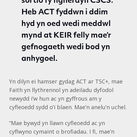
sortio fy ngherdyn CSCS.
Heb ACT fyddwn i ddim
hyd yn oed wedi meddwl
mynd at KEIR felly mae’r
gefnogaeth wedi bod yn
anhygoel.
Yn dilyn ei hamser gydag ACT ar TSC+, mae
Faith yn llythrennol yn adeiladu dyfodol
newydd i’w hun ac yn gyffrous am y
cyfleoedd sydd o’i blaen. Mae’n anelu’n uchel.
“Mae bywyd yn llawn cyfleoedd ac yn
cyflwyno cymaint o brofiadau. I fi, mae’n