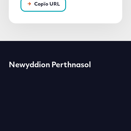
Copïo URL
Newyddion Perthnasol