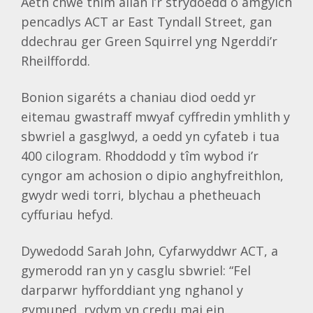
Aeth chwe thîm allan i’r strydoedd o amgylch
pencadlys ACT ar East Tyndall Street, gan
ddechrau ger Green Squirrel yng Ngerddi’r
Rheilffordd.
Bonion sigaréts a chaniau diod oedd yr
eitemau gwastraff mwyaf cyffredin ymhlith y
sbwriel a gasglwyd, a oedd yn cyfateb i tua
400 cilogram. Rhoddodd y tîm wybod i’r
cyngor am achosion o dipio anghyfreithlon,
gwydr wedi torri, blychau a phetheuach
cyffuriau hefyd.
Dywedodd Sarah John, Cyfarwyddwr ACT, a
gymerodd ran yn y casglu sbwriel: “Fel
darparwr hyfforddiant yng nghanol y
gymuned, rydym yn credu mai ein