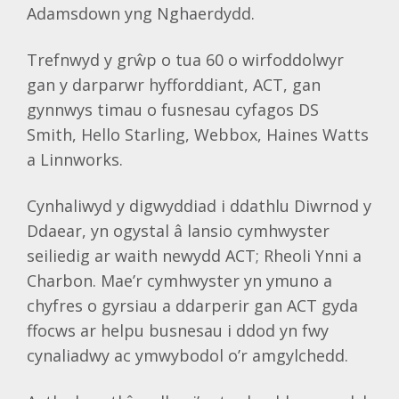
Adamsdown yng Nghaerdydd.
Trefnwyd y grŵp o tua 60 o wirfoddolwyr
gan y darparwr hyfforddiant, ACT, gan
gynnwys timau o fusnesau cyfagos DS
Smith, Hello Starling, Webbox, Haines Watts
a Linnworks.
Cynhaliwyd y digwyddiad i ddathlu Diwrnod y
Ddaear, yn ogystal â lansio cymhwyster
seiliedig ar waith newydd ACT; Rheoli Ynni a
Charbon. Mae’r cymhwyster yn ymuno a
chyfres o gyrsiau a ddarperir gan ACT gyda
ffocws ar helpu busnesau i ddod yn fwy
cynaliadwy ac ymwybodol o’r amgylchedd.