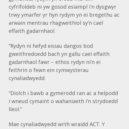
cyfrifoldeb ni yw gosod esiampl i’n dysgwyr
trwy ymarfer yr hyn rydym yn ei bregethu ac
arwain mentrau rhagweithiol sy’n cael
effaith gadarnhaol.
“Rydyn ni hefyd eisiau dangos bod
gweithredoedd bach yn gallu cael effaith
gadarnhaol fawr – ethos rydyn ni’n ei
feithrin o fewn ein cymwysterau
cynaliadwyedd.
“Diolch i bawb a gymerodd ran ac a helpodd
i wneud cymaint o wahaniaeth i’n strydoedd
lleol.”
Mae cynaliadwyedd wrth wraidd ACT. Y