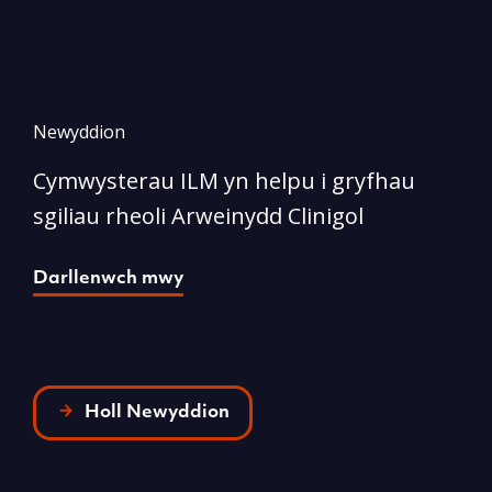
Newyddion
N
Cymwysterau ILM yn helpu i gryfhau
I
sgiliau rheoli Arweinydd Clinigol
D
Darllenwch mwy
Holl Newyddion