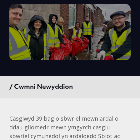
/ Cwmni Newyddion
Casglwyd 39 bag o sbwriel mewn ardal o
ddau gilomedr mewn ymgyrch casglu
sbwriel cymunedol yn ardaloedd Sblot ac