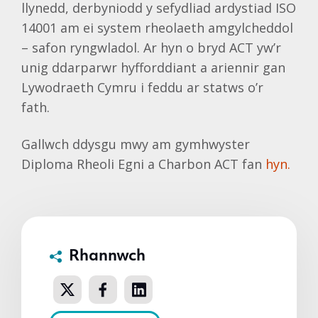
llynedd, derbyniodd y sefydliad ardystiad ISO
14001 am ei system rheolaeth amgylcheddol
– safon ryngwladol. Ar hyn o bryd ACT yw’r
unig ddarparwr hyfforddiant a ariennir gan
Lywodraeth Cymru i feddu ar statws o’r
fath.
Gallwch ddysgu mwy am gymhwyster
Diploma Rheoli Egni a Charbon ACT fan
hyn.
Rhannwch