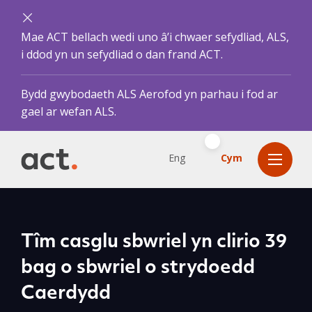
Mae ACT bellach wedi uno â’i chwaer sefydliad, ALS,
i ddod yn un sefydliad o dan frand ACT.
Bydd gwybodaeth ALS Aerofod yn parhau i fod ar
gael ar wefan ALS.
Eng
Cym
Tîm casglu sbwriel yn clirio 39
bag o sbwriel o strydoedd
Caerdydd