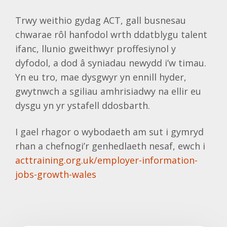
Trwy weithio gydag ACT, gall busnesau
chwarae rôl hanfodol wrth ddatblygu talent
ifanc, llunio gweithwyr proffesiynol y
dyfodol, a dod â syniadau newydd i’w timau.
Yn eu tro, mae dysgwyr yn ennill hyder,
gwytnwch a sgiliau amhrisiadwy na ellir eu
dysgu yn yr ystafell ddosbarth.
I gael rhagor o wybodaeth am sut i gymryd
rhan a chefnogi’r genhedlaeth nesaf, ewch i
acttraining.org.uk/employer-information-
jobs-growth-wales