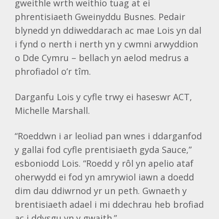
gweithle wrth weithio tuag at ei
phrentisiaeth Gweinyddu Busnes. Pedair
blynedd yn ddiweddarach ac mae Lois yn dal
i fynd o nerth i nerth yn y cwmni arwyddion
o Dde Cymru – bellach yn aelod medrus a
phrofiadol o’r tîm.
Darganfu Lois y cyfle trwy ei haseswr ACT,
Michelle Marshall.
“Roeddwn i ar leoliad pan wnes i ddarganfod
y gallai fod cyfle prentisiaeth gyda Sauce,”
esboniodd Lois. “Roedd y rôl yn apelio ataf
oherwydd ei fod yn amrywiol iawn a doedd
dim dau ddiwrnod yr un peth. Gwnaeth y
brentisiaeth adael i mi ddechrau heb brofiad
ac i ddysgu yn y gwaith.”