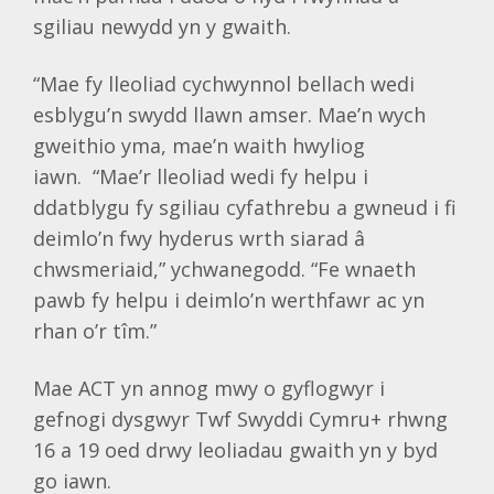
sgiliau newydd yn y gwaith.
“Mae fy lleoliad cychwynnol bellach wedi
esblygu’n swydd llawn amser. Mae’n wych
gweithio yma, mae’n waith hwyliog
iawn. “Mae’r lleoliad wedi fy helpu i
ddatblygu fy sgiliau cyfathrebu a gwneud i fi
deimlo’n fwy hyderus wrth siarad â
chwsmeriaid,” ychwanegodd. “Fe wnaeth
pawb fy helpu i deimlo’n werthfawr ac yn
rhan o’r tîm.”
Mae ACT yn annog mwy o gyflogwyr i
gefnogi dysgwyr Twf Swyddi Cymru+ rhwng
16 a 19 oed drwy leoliadau gwaith yn y byd
go iawn.