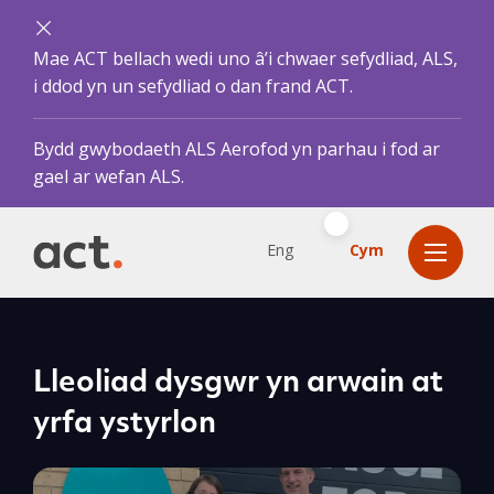
Mae ACT bellach wedi uno â’i chwaer sefydliad, ALS,
i ddod yn un sefydliad o dan frand ACT.
Bydd gwybodaeth ALS Aerofod yn parhau i fod ar
gael ar wefan ALS.
Eng
Cym
Lleoliad dysgwr yn arwain at
yrfa ystyrlon