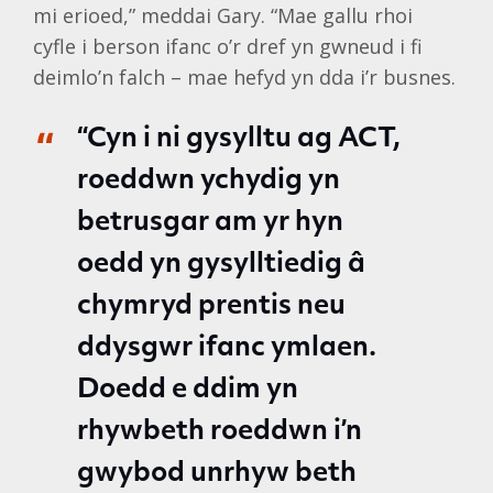
mi erioed,” meddai Gary. “Mae gallu rhoi
cyfle i berson ifanc o’r dref yn gwneud i fi
deimlo’n falch – mae hefyd yn dda i’r busnes.
“Cyn i ni gysylltu ag ACT,
roeddwn ychydig yn
betrusgar am yr hyn
oedd yn gysylltiedig â
chymryd prentis neu
ddysgwr ifanc ymlaen.
Doedd e ddim yn
rhywbeth roeddwn i’n
gwybod unrhyw beth