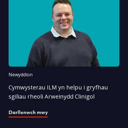
Newyddion
N
Cymwysterau ILM yn helpu i gryfhau
M
sgiliau rheoli Arweinydd Clinigol
G
s
Darllenwch mwy
D