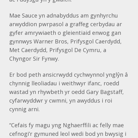
Mae Sauce yn adnabyddus am gynhyrchu
arwyddion pwrpasol a graffeg cerbydau ar
gyfer amrywiaeth o gleientiaid enwog gan
gynnwys Warner Bros, Prifysgol Caerdydd,
Met Caerdydd, Prifysgol De Cymru, a
Chyngor Sir Fynwy.
Er bod peth ansicrwydd cychwynnol ynglŷn â
chynnig lleoliadau i weithwyr ifanc, roedd
wastad yn rhywbeth yr oedd Gary Bagstaff,
cyfarwyddwr y cwmni, yn awyddus i roi
cynnig arni.
“Cefais fy magu yng Nghaerffili ac felly mae
cefnogi’r gymuned leol wedi bod yn bwysig i