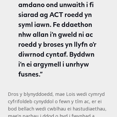
amdano ond unwaith i fi
siarad ag ACT roedd yn
syml iawn. Fe ddaethon
nhw allan i’n gweld ni ac
roedd y broses yn llyfn o’r
diwrnod cyntaf. Byddwn
i’n ei argymell i unrhyw
fusnes.”
Dros y blynyddoedd, mae Lois wedi cymryd
cyfrifoldeb cynyddol o fewn y tîm ac, er ei
bod bellach wedi cwblhau ei hastudiaethau,
mae’n parhau i ddod o hyd i fwynhad a