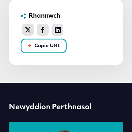
Rhannwch
Copïo URL
Newyddion Perthnasol