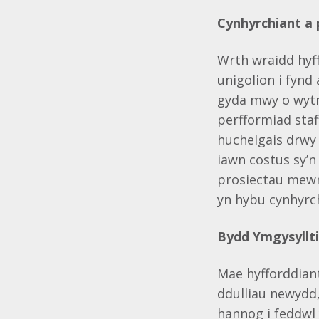
Cynhyrchiant a 
Wrth wraidd hyff
unigolion i fyn
gyda mwy o wytn
perfformiad staf
huchelgais drwy
iawn costus sy’n
prosiectau mewn
yn hybu cynhyrch
Bydd Ymgysyllti
Mae hyfforddiant
ddulliau newydd,
hannog i feddwl 