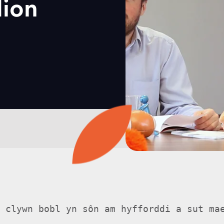
dion
, clywn bobl yn sôn am hyfforddi a sut ma