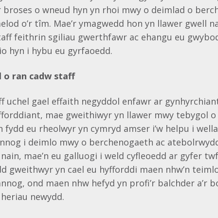
’r broses o wneud hyn yn rhoi mwy o deimlad o berc
aelod o’r tîm. Mae’r ymagwedd hon yn llawer gwell n
taff feithrin sgiliau gwerthfawr ac ehangu eu gwybo
o hyn i hybu eu gyrfaoedd.
 o ran cadw staff
aff uchel gael effaith negyddol enfawr ar gynhyrchia
fforddiant, mae gweithiwyr yn llawer mwy tebygol o
 fydd eu rheolwyr yn cymryd amser i’w helpu i wella
 hannog i deimlo mwy o berchenogaeth ac atebolrwyd
nain, mae’n eu galluogi i weld cyfleoedd ar gyfer tw
dd gweithwyr yn cael eu hyfforddi maen nhw’n teiml
hannog, ond maen nhw hefyd yn profi’r balchder a’r
 heriau newydd.