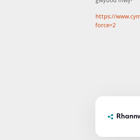
gwybod mwy-
https://www.cym
force=2
Rhann