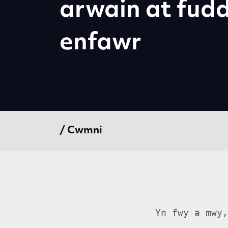
arwain at fud
enfawr
/ Cwmni
Yn fwy a mwy