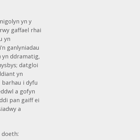
nigolyn yn y
rwy gaffael rhai
u yn
i’n ganlyniadau
) yn ddramatig,
hysbys; datgloi
ddiant yn
i barhau i dyfu
feddwl a gofyn
di pan gaiff ei
siadwy a
:
s
doeth