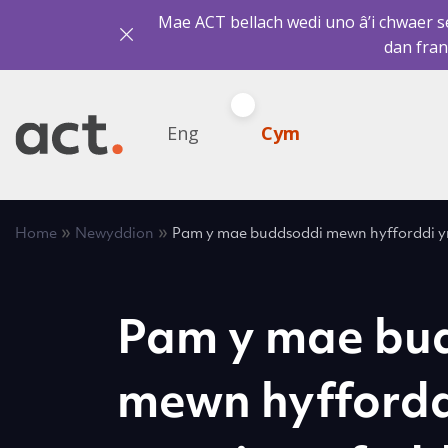
Mae ACT bellach wedi uno â’i chwaer sef
dan fran
Eng
Cym
»
»
Home
Newyddion
Pam y mae buddsoddi mewn hyfforddi yn
Pam y mae bu
mewn hyffordd