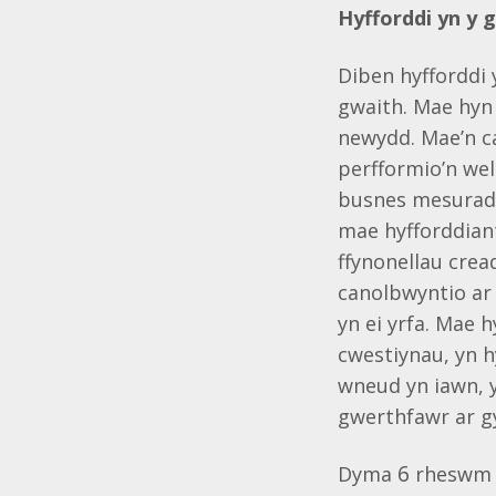
Hyfforddi yn y 
Diben hyfforddi 
gwaith. Mae hyn 
newydd. Mae’n c
perfformio’n wel
busnes mesuradwy
mae hyfforddiant
ffynonellau crea
canolbwyntio ar 
yn ei yrfa. Mae 
cwestiynau, yn h
wneud yn iawn, y
gwerthfawr ar g
6
Dyma
rheswm