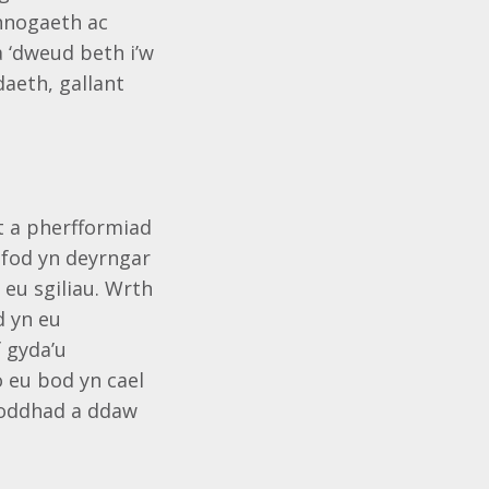
hnogaeth ac
a ‘dweud beth i’w
daeth, gallant
nt a pherfformiad
 fod yn deyrngar
 eu sgiliau. Wrth
d yn eu
f gyda’u
o eu bod yn cael
 boddhad a ddaw