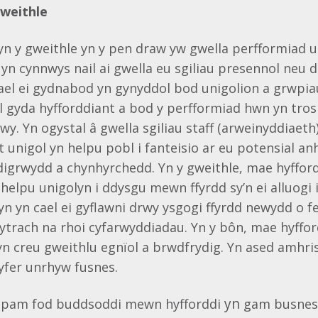
gweithle
yn y gweithle yn y pen draw yw gwella perfformiad u
yn cynnwys nail ai gwella eu sgiliau presennol neu d
ael ei gydnabod yn gynyddol bod unigolion a grwpia
l gyda hyfforddiant a bod y perfformiad hwn yn tros
. Yn ogystal â gwella sgiliau staff (arweinyddiaeth
 unigol yn helpu pobl i fanteisio ar eu potensial an
digrwydd a chynhyrchedd. Yn y gweithle, mae hyffor
helpu unigolyn i ddysgu mewn ffyrdd sy’n ei alluogi 
hyn yn cael ei gyflawni drwy ysgogi ffyrdd newydd o 
ytrach na rhoi cyfarwyddiadau. Yn y bôn, mae hyfford
n creu gweithlu egnïol a brwdfrydig. Yn ased amhri
yfer unrhyw fusnes.
yn
pam
fod
buddsoddi
mewn
hyfforddi
gam
busne