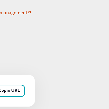
//management/?
Copïo URL