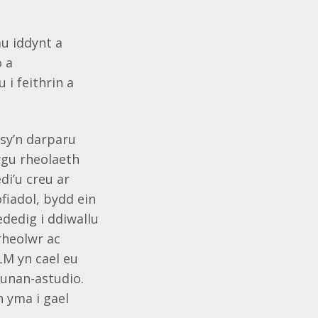
u iddynt a
o a
 i feithrin a
.
sy’n darparu
lygu rheolaeth
di’u creu ar
fiadol, bydd ein
ededig i ddiwallu
rheolwr ac
LM yn cael eu
hunan-astudio.
 yma i gael