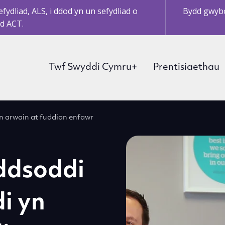
ydliad, ALS, i ddod yn un sefydliad o
Bydd gwybo
d ACT.
Twf Swyddi Cymru+
Prentisiaethau
 arwain at fuddion enfawr
ddsoddi
i yn