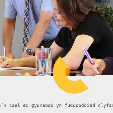
e’n cael ei gydnabod yn fuddsoddiad clyfa