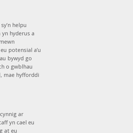
 sy’n helpu
 yn hyderus a
t mewn
 eu potensial a’u
iau bywyd go
eth o gwblhau
, mae hyfforddi
 cynnig ar
aff yn cael eu
g at eu