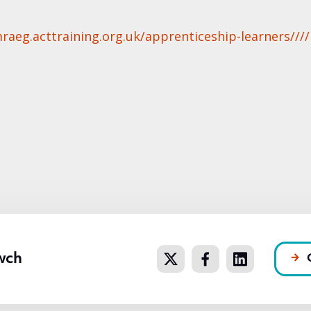
raeg.acttraining.org.uk/apprenticeship-learners//
wch