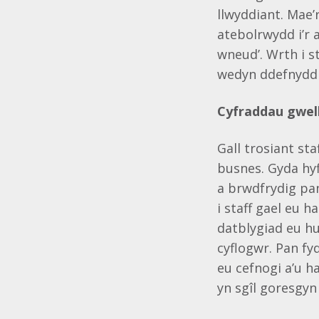
llwyddiant. Mae
atebolrwydd i’r 
wneud’. Wrth i s
wedyn ddefnyddi
Cyfraddau gwell
Gall trosiant st
busnes. Gyda hy
a brwdfrydig pan
i staff gael eu
datblygiad eu hu
cyflogwr. Pan fy
eu cefnogi a’u 
yn sgîl goresgyn