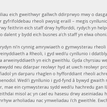
t
iliau eich gweithwyr gallwch ddirprwyo mwy o dasga
 gyfrifoldebau rheoli pwysig eraill – megis cynlluni
wy feithrin eich staff drwy hyfforddi, rydych yn helpu
o dalent y bydd eich busnes a’ch staff yn elwa ohoni
 rydyn ni’n cynnig amrywiaeth o gymwysterau rheoli 
einyddiaeth a Rheoli, i gyd wedi’u cynllunio i ddatb
lla arweinyddiaeth yn eich gweithlu. Gyda chyrsiau we
newydd neu ddarpar reolwyr hyd at uwch reolwyr pro
iadol yn darparu rhaglen o hyfforddiant rheoli achr
enodol. Wedi’i gynllunio i gyd-fynd â bywyd gwaith 
r, mae ein cymwysterau sydd wedi’u hachredu gan I
ithdai misol ac yn cael eu hasesu drwy aseiniadau 
nrhyw arholiadau nac ymweliadau i’ch gweithle. Ewch