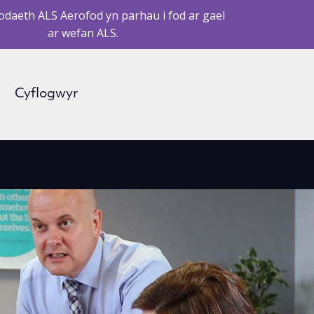
daeth ALS Aerofod yn parhau i fod ar gael
ar wefan ALS.
Cyflogwyr