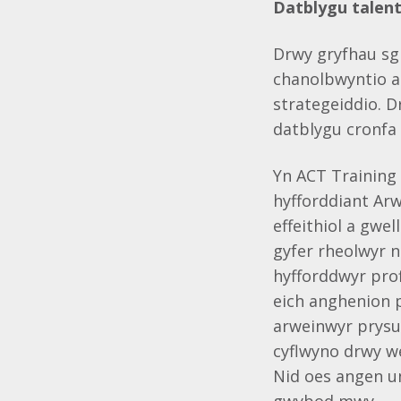
Datblygu talen
Drwy gryfhau sg
chanolbwyntio ar
strategeiddio. Dr
datblygu cronfa 
Yn ACT Training
hyfforddiant Arw
effeithiol a gwe
gyfer rheolwyr 
hyfforddwyr prof
eich anghenion p
arweinwyr prysu
cyflwyno drwy we
Nid oes angen u