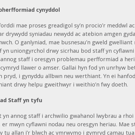
pherfformiad cynyddol
orddi mae proses greadigol sy’n procio’r meddwl ac
d ar drywydd syniadau newydd ac atebion amgen gyda
wch. O ganlyniad, mae busnesau’n gweld gwellian
f yn uniongyrchol drwy sicrhau bod staff yn cyflawni
 annog staff i oresgyn problemau perfformiad a her
 cymryd llawer o amser. Gallai hyn fod yn unrhyw b
 pryd, i gynyddu allbwn neu werthiant. Yn ei hanfod
iant drwy helpu gweithwyr i weithio’n fwy doeth.
ad Staff yn tyfu
 yn annog staff i archwilio gwahanol lwybrau a rhoi
 er mwyn cyflawni nodau neu oresgyn heriau. Mae st
y tu allan i’r blwch ac ymrwymo i gymryd camau tua