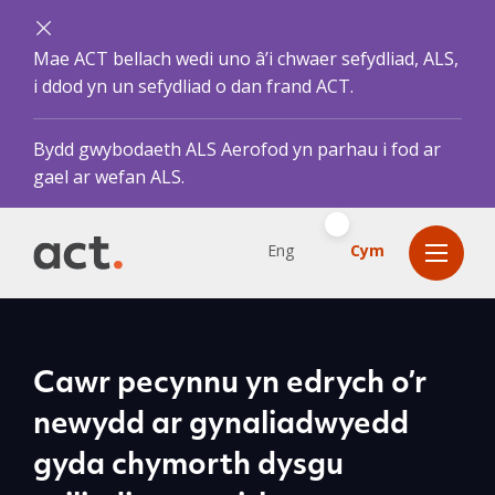
Mae ACT bellach wedi uno â’i chwaer sefydliad, ALS,
i ddod yn un sefydliad o dan frand ACT.
Bydd gwybodaeth ALS Aerofod yn parhau i fod ar
gael ar wefan ALS.
Eng
Cym
Cawr pecynnu yn edrych o’r
newydd ar gynaliadwyedd
gyda chymorth dysgu