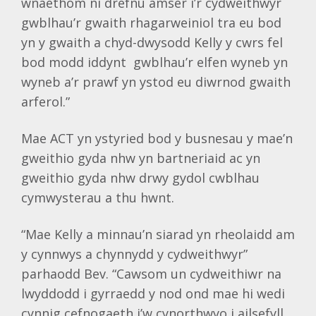
wnaethom ni drefnu amser i’r cydweithwyr
gwblhau’r gwaith rhagarweiniol tra eu bod
yn y gwaith a chyd-dwysodd Kelly y cwrs fel
bod modd iddynt gwblhau’r elfen wyneb yn
wyneb a’r prawf yn ystod eu diwrnod gwaith
arferol.”
Mae ACT yn ystyried bod y busnesau y mae’n
gweithio gyda nhw yn bartneriaid ac yn
gweithio gyda nhw drwy gydol cwblhau
cymwysterau a thu hwnt.
“Mae Kelly a minnau’n siarad yn rheolaidd am
y cynnwys a chynnydd y cydweithwyr”
parhaodd Bev. “Cawsom un cydweithiwr na
lwyddodd i gyrraedd y nod ond mae hi wedi
cynnig cefnogaeth i’w cynorthwyo i ailsefyll.