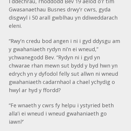
I ddechrau, rhoddodd Bev 19 aelod o’r tîm
Gwasanaethau Busnes drwy’r cwrs, gyda
disgwyl i 50 arall gwblhau yn ddiweddarach
eleni.
“Rwy’n credu bod angen i ni i gyd ddysgu am
y gwahaniaeth rydyn ni’n ei wneud,”
ychwanegodd Bev. “Rydyn ni i gyd yn
chwarae rhan mewn sut bydd y byd hwn yn
edrych yn y dyfodol felly sut allwn ni wneud
gwahaniaeth cadarnhaol a chael ychydig o
hwyl ar hyd y ffordd?
“Fe wnaeth y cwrs fy helpu i ystyried beth
alla’i ei wneud i wneud gwahaniaeth go
iawn?’