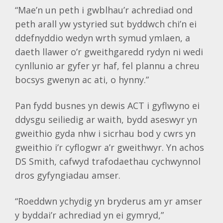
“Mae’n un peth i gwblhau’r achrediad ond
peth arall yw ystyried sut byddwch chi’n ei
ddefnyddio wedyn wrth symud ymlaen, a
daeth llawer o’r gweithgaredd rydyn ni wedi
cynllunio ar gyfer yr haf, fel plannu a chreu
bocsys gwenyn ac ati, o hynny.”
Pan fydd busnes yn dewis ACT i gyflwyno ei
ddysgu seiliedig ar waith, bydd aseswyr yn
gweithio gyda nhw i sicrhau bod y cwrs yn
gweithio i’r cyflogwr a’r gweithwyr. Yn achos
DS Smith, cafwyd trafodaethau cychwynnol
dros gyfyngiadau amser.
“Roeddwn ychydig yn bryderus am yr amser
y byddai’r achrediad yn ei gymryd,”