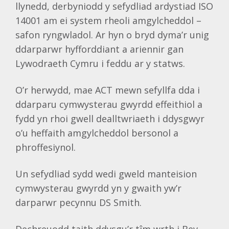
llynedd, derbyniodd y sefydliad ardystiad ISO
14001 am ei system rheoli amgylcheddol –
safon ryngwladol. Ar hyn o bryd dyma’r unig
ddarparwr hyfforddiant a ariennir gan
Lywodraeth Cymru i feddu ar y statws.
O’r herwydd, mae ACT mewn sefyllfa dda i
ddarparu cymwysterau gwyrdd effeithiol a
fydd yn rhoi gwell dealltwriaeth i ddysgwyr
o’u heffaith amgylcheddol bersonol a
phroffesiynol.
Un sefydliad sydd wedi gweld manteision
cymwysterau gwyrdd yn y gwaith yw’r
darparwr pecynnu DS Smith.