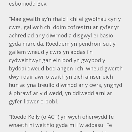
esboniodd Bev.
“Mae gwaith sy’n rhaid i chi ei gwblhau cyn y
cwrs, gallwch chi ddim cofrestru ar gyfer yr
achrediad ar y diwrnod a disgwyl ei basio
gyda marc da. Roeddem yn pendroni sut y
gallem wneud y cwrs yn addas i’n
cydweithwyr gan ein bod yn gwybod y
byddai dweud bod angen i chi wneud gwerth
dwy i dair awr o waith yn eich amser eich
hun ac yna treulio diwrnod ar y cwrs, ynghyd
â phrawf ar y diwedd, yn ddiwedd arni ar
gyfer llawer o bobl.
“Roedd Kelly (o ACT) yn wych oherwydd fe
wnaeth hi weithio gyda mi i’w addasu. Fe