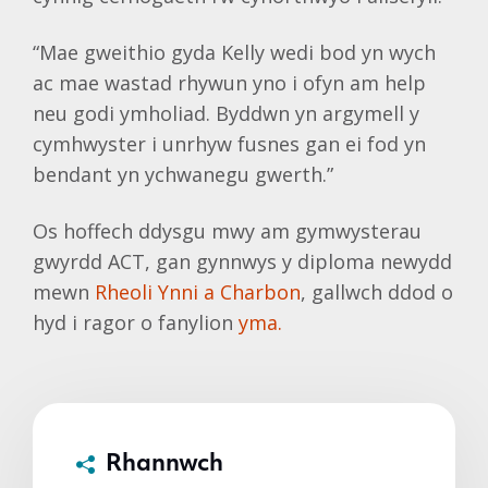
“Mae gweithio gyda Kelly wedi bod yn wych
ac mae wastad rhywun yno i ofyn am help
neu godi ymholiad. Byddwn yn argymell y
cymhwyster i unrhyw fusnes gan ei fod yn
bendant yn ychwanegu gwerth.”
Os hoffech ddysgu mwy am gymwysterau
gwyrdd ACT, gan gynnwys y diploma newydd
mewn
Rheoli Ynni a Charbon
, gallwch ddod o
hyd i ragor o fanylion
yma.
Rhannwch