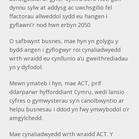
dynnu sylw at addysg ac uwchsgilio fel
ffactorau allweddol sydd eu hangen i
gyflawni’r nod hwn erbyn 2050.
O safbwynt busnes, mae hyn yn golygu y
bydd angen i gyflogwyr roi cynaliadwyedd
wrth wraidd eu cynllunio a’u gweithrediadau
yn y dyfodol.
Mewn ymateb i hyn, mae ACT, prif
ddarparwr hyfforddiant Cymru, wedi lansio
cyfres o gymwysterau sy’n canolbwyntio ar
helpu busnesau i ddod yn fwy ymwybodol o’r
amgylchedd.
Mae cynaliadwyedd wrth wraidd ACT. Y