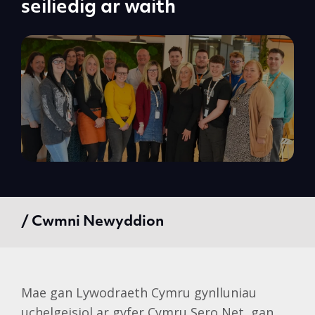
seiliedig ar waith
/ Cwmni Newyddion
Mae gan Lywodraeth Cymru gynlluniau
uchelgeisiol ar gyfer Cymru Sero Net, gan