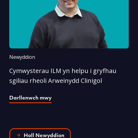
Newyddion
N
Cymwysterau ILM yn helpu i gryfhau
I
sgiliau rheoli Arweinydd Clinigol
D
Darllenwch mwy
Holl Newyddion