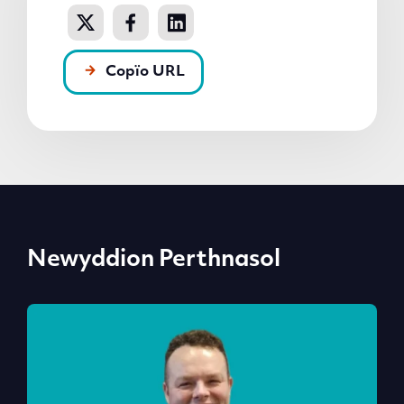
Copïo URL
Newyddion Perthnasol