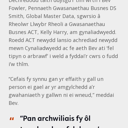
Dechreuodd taith ddysgu’r tîm wrth i Bev
Fowler, Pennaeth Gwasanaethau Busnes DS
Smith, Global Master Data, sgwrsio â
Rheolwr Llwybr Rheoli a Gwasanaethau
Busnes ACT, Kelly Harry, am gynaliadwyedd.
Roedd ACT newydd lansio achrediad newydd
mewn Cynaliadwyedd ac fe aeth Bev ati ‘fel
tipyn o arbrawf’ i weld a fyddai’r cwrs o fudd
i’w thîm.
“Cefais fy synnu gan yr effaith y gall un
person ei gael ar yr amgylchedd a’r
gwahaniaeth y gallwn ni ei wneud,” meddai
Bev.
“Pan archwiliais fy ôl