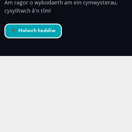
Am ragor o wybodaeth am ein cymwysterau,
cysylltwch â'n tîm!
Holwch heddiw