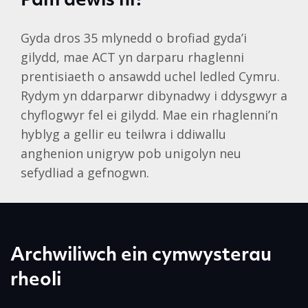
Pam dewis ni?
Gyda dros 35 mlynedd o brofiad gyda’i
gilydd, mae ACT yn darparu rhaglenni
prentisiaeth o ansawdd uchel ledled Cymru.
Rydym yn ddarparwr dibynadwy i ddysgwyr a
chyflogwyr fel ei gilydd. Mae ein rhaglenni’n
hyblyg a gellir eu teilwra i ddiwallu
anghenion unigryw pob unigolyn neu
sefydliad a gefnogwn.
Archwiliwch ein cymwysterau
rheoli