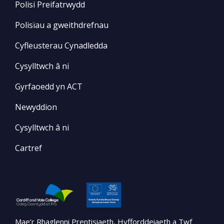
Polisi Preifatrwydd
Polisïau a gweithdrefnau
Cyfleusterau Cynadledda
Cysylltwch â ni
Gyrfaoedd yn ACT
Newyddion
Cysylltwch â ni
Cartref
Mae’r Rhaglenni Prentisiaeth, Hyfforddeiaeth a Twf