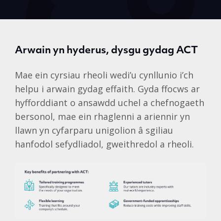
Arwain yn hyderus, dysgu gydag ACT
Mae ein cyrsiau rheoli wedi’u cynllunio i’ch
helpu i arwain gydag effaith. Gyda ffocws ar
hyfforddiant o ansawdd uchel a chefnogaeth
bersonol, mae ein rhaglenni a ariennir yn
llawn yn cyfarparu unigolion â sgiliau
hanfodol sefydliadol, gweithredol a rheoli.