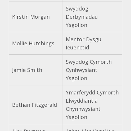
Swyddog
Kirstin Morgan
Derbyniadau
Ysgolion
Mentor Dysgu
Mollie Hutchings
Ieuenctid
Swyddog Cymorth
Jamie Smith
Cynhwysiant
Ysgolion
Ymarferydd Cymorth
Llwyddiant a
Bethan Fitzgerald
Chynhwysiant
Ysgolion