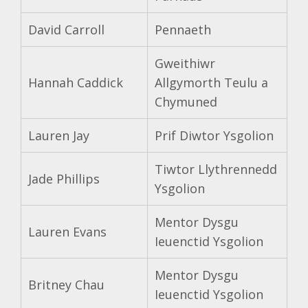
David Carroll
Pennaeth
Gweithiwr
Hannah Caddick
Allgymorth Teulu a
Chymuned
Lauren Jay
Prif Diwtor Ysgolion
Tiwtor Llythrennedd
Jade Phillips
Ysgolion
Mentor Dysgu
Lauren Evans
Ieuenctid Ysgolion
Mentor Dysgu
Britney Chau
Ieuenctid Ysgolion