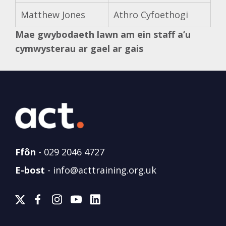
Matthew Jones
Athro Cyfoethogi
Mae gwybodaeth lawn am ein staff a’u
cymwysterau ar gael ar gais
Ffôn
-
029 2046 4727
E-bost
-
info@acttraining.org.uk