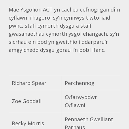
Mae Ysgolion ACT yn cael eu cefnogi gan dîm
cyflawni rhagorol sy’n cynnwys tiwtoriaid
pwnc, staff cymorth dysgu a staff
gwasanaethau cymorth ysgol ehangach, sy’n
sicrhau ein bod yn gweithio i ddarparu’r
amgylchedd dysgu gorau i’n pobl ifanc.
Richard Spear
Perchennog
Cyfarwyddwr
Zoe Goodall
Cyflawni
Pennaeth Gwelliant
Becky Morris
Parhaus