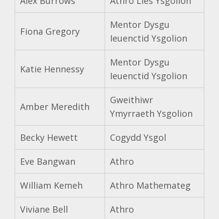
Alex Burrows
Athro Lles Ysgolion
Mentor Dysgu
Fiona Gregory
Ieuenctid Ysgolion
Mentor Dysgu
Katie Hennessy
Ieuenctid Ysgolion
Gweithiwr
Amber Meredith
Ymyrraeth Ysgolion
Becky Hewett
Cogydd Ysgol
Eve Bangwan
Athro
William Kemeh
Athro Mathemateg
Viviane Bell
Athro