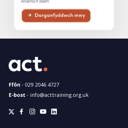
Ariannu'n llawn
Darganfyddwch mwy
Ffôn
-
029 2046 4727
E-bost
-
info@acttraining.org.uk