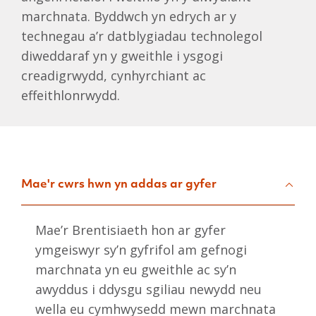
marchnata. Byddwch yn edrych ar y
technegau a’r datblygiadau technolegol
diweddaraf yn y gweithle i ysgogi
creadigrwydd, cynhyrchiant ac
effeithlonrwydd.
Mae'r cwrs hwn yn addas ar gyfer
Mae’r Brentisiaeth hon ar gyfer
ymgeiswyr sy’n gyfrifol am gefnogi
marchnata yn eu gweithle ac sy’n
awyddus i ddysgu sgiliau newydd neu
wella eu cymhwysedd mewn marchnata