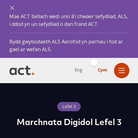
Mae ACT bellach wedi uno â’i chwaer sefydliad, ALS,
i ddod yn un sefydliad o dan frand ACT.
Bydd gwybodaeth ALS Aerofod yn parhau i fod ar
gael ar wefan ALS.
Eng
Cym
Lefel 3
Marchnata Digidol Lefel 3