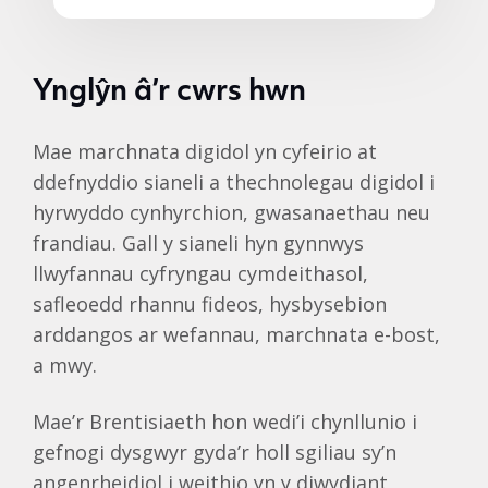
Ynglŷn â’r cwrs hwn
Mae marchnata digidol yn cyfeirio at
ddefnyddio sianeli a thechnolegau digidol i
hyrwyddo cynhyrchion, gwasanaethau neu
frandiau. Gall y sianeli hyn gynnwys
llwyfannau cyfryngau cymdeithasol,
safleoedd rhannu fideos, hysbysebion
arddangos ar wefannau, marchnata e-bost,
a mwy.
Mae’r Brentisiaeth hon wedi’i chynllunio i
gefnogi dysgwyr gyda’r holl sgiliau sy’n
angenrheidiol i weithio yn y diwydiant