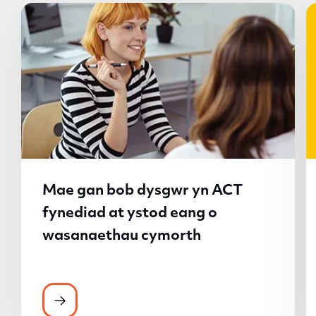
Mae gan bob dysgwr yn ACT
fynediad at ystod eang o
wasanaethau cymorth
Mae gan bob dysgwr yn ACT fynediad at 