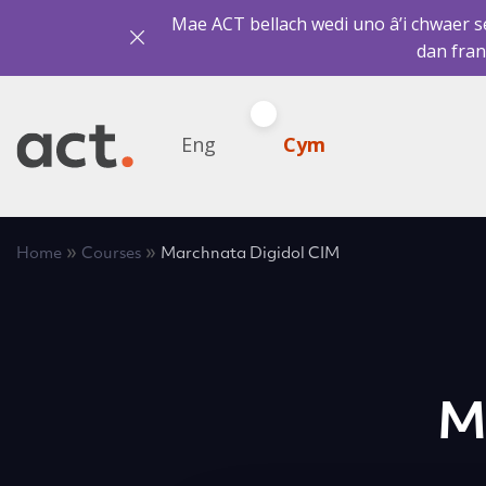
Mae ACT bellach wedi uno â’i chwaer sef
dan fran
Eng
Cym
»
»
Home
Courses
Marchnata Digidol CIM
M