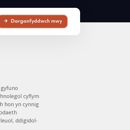
Darganfyddwch mwy
 gyfuno
chnolegol cyflym
th hon yn cynnig
bodaeth
leuol, ddigidol-