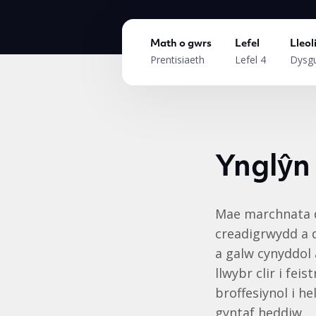
Math o gwrs
Lefel
Lleol
Prentisiaeth
Lefel 4
Dysgu
Ynglŷn
Mae marchnata d
creadigrwydd a d
a galw cynyddol
llwybr clir i f
broffesiynol i h
gyntaf heddiw.