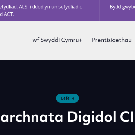
ydliad, ALS, i ddod yn un sefydliad o
Bydd gwybo
d ACT.
Twf Swyddi Cymru+
Prentisiaethau
Lefel 4
archnata Digidol C