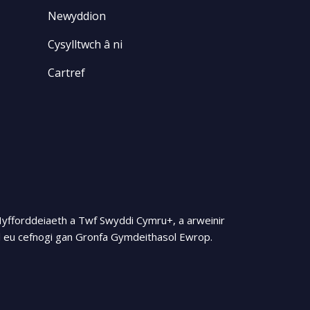
Newyddion
Cysylltwch â ni
Cartref
Hyfforddeiaeth a Twf Swyddi Cymru+, a arweinir
 eu cefnogi gan Gronfa Gymdeithasol Ewrop.