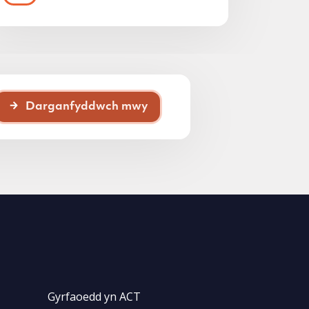
Darganfyddwch mwy
Gyrfaoedd yn ACT