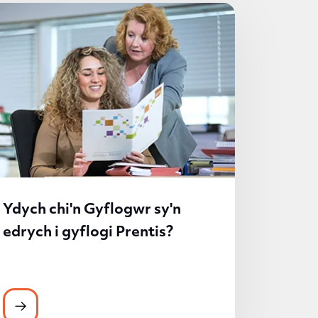
Ydych chi'n Gyflogwr sy'n
edrych i gyflogi Prentis?
wng y Gymraeg
Ydych chi'n Gyflogwr sy'n edrych i gyflogi Prentis