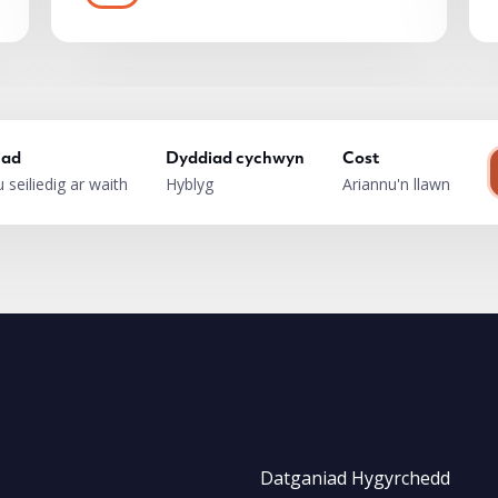
iad
Dyddiad cychwyn
Cost
 seiliedig ar waith
Hyblyg
Ariannu'n llawn
Datganiad Hygyrchedd