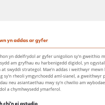
wn yn addas ar gyfer
hon yn ddelfrydol ar gyfer unigolion sy’n gweithio 
ydd am gryfhau eu harbenigedd digidol, yn ogystal â
 at swyddi strategol. Mae’n addas i weithwyr mewn
g sy’n rheoli ymgyrchoedd aml-sianel, a gweithwyr p
adau neu asiantaethau mwy sy’n chwilio am wyboda
idol a chymhwysedd ymarferol.
 chi'n ei astudio