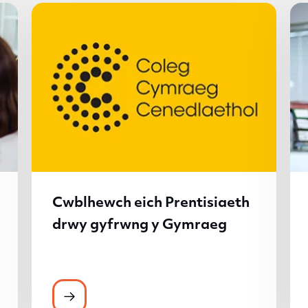
Cwblhewch eich Prentisiaeth
drwy gyfrwng y Gymraeg
ad at ystod eang o wasanaethau cymorth
Cwblhewch eich Prentisiaeth drwy gyfr