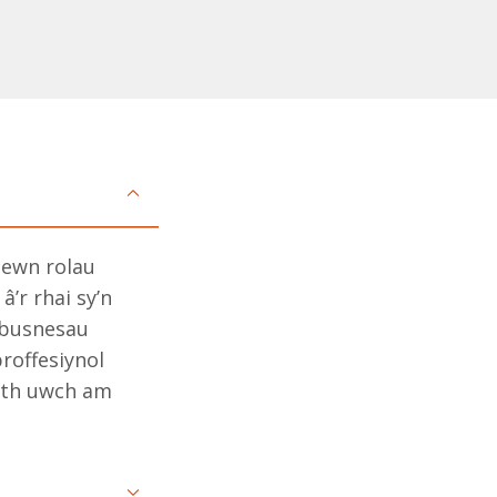
mewn rolau
’r rhai sy’n
 busnesau
roffesiynol
eth uwch am