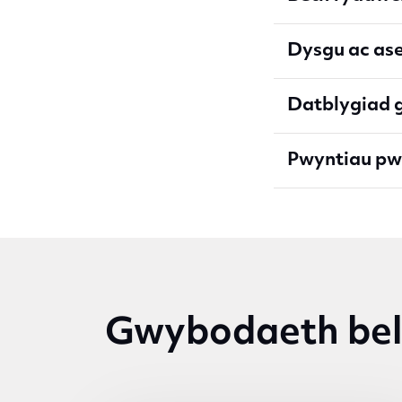
Dysgu ac as
Datblygiad g
Pwyntiau pw
Gwybodaeth bel