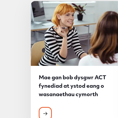
Mae gan bob dysgwr ACT
fynediad at ystod eang o
wasanaethau cymorth
Mae gan bob dysgwr ACT fynedi