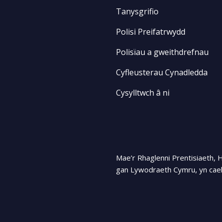
Tanysgrifio
Polisi Preifatrwydd
Polisïau a gweithdrefnau
Cyfleusterau Cynadledda
Cysylltwch â ni
Mae’r Rhaglenni Prentisiaeth, 
gan Lywodraeth Cymru, yn cael