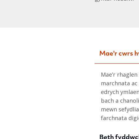
Mae'r cwrs h
Mae’r rhaglen 
marchnata ac s
edrych ymlaen
bach a chanoli
mewn sefydli
farchnata dig
Beth fyddwch