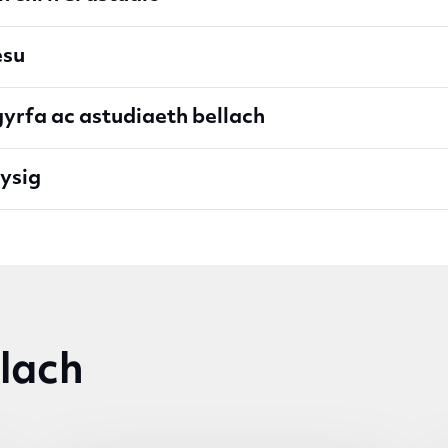
esu
yrfa ac astudiaeth bellach
ysig
lach