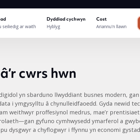
iad
Dyddiad cychwyn
Cost
 seiliedig ar waith
Hyblyg
Ariannu'n llawn
 â’r cwrs hwn
igidol yn sbarduno llwyddiant busnes modern, gan
ata i ymgysylltu â chynulleidfaoedd. Gyda newid te
 am weithwyr proffesiynol medrus, mae’r prentisiae
eistrolaeth—gan gyfuno cymhwysedd ymarferol a gwy
elpu dysgwyr a chyflogwyr i ffynnu yn economi gystad