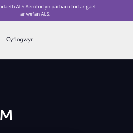
daeth ALS Aerofod yn parhau i fod ar gael
ar wefan ALS.
Cyflogwyr
IM