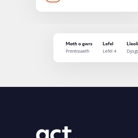
Math o gwrs
Lefel
Lleol
Prentisiaeth
Lefel 4
Dysgu