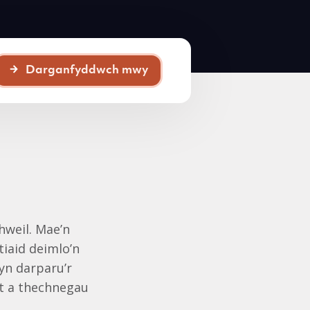
Darganfyddwch mwy
hweil. Mae’n
tiaid deimlo’n
yn darparu’r
llt a thechnegau