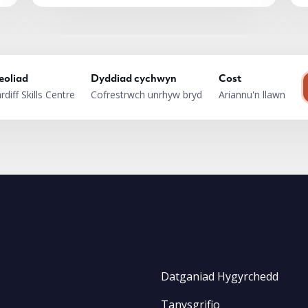
eoliad
Dyddiad cychwyn
Cost
rdiff Skills Centre
Cofrestrwch unrhyw bryd
Ariannu'n llawn
Datganiad Hygyrchedd
Tanysgrifio