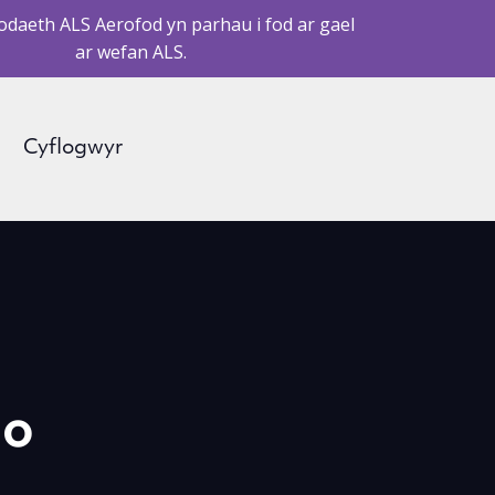
daeth ALS Aerofod yn parhau i fod ar gael
ar wefan ALS.
Cyflogwyr
io