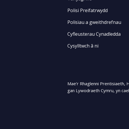
Polisi Preifatrwydd
Polisïau a gweithdrefnau
Cyfleusterau Cynadledda
Cysylltwch â ni
Mae’r Rhaglenni Prentisiaeth, 
gan Lywodraeth Cymru, yn cael