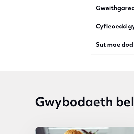
Gweithgared
Cyfleoedd g
Sut mae dod
Gwybodaeth bel