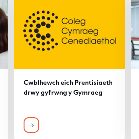
Cwblhewch eich Prentisiaeth
drwy gyfrwng y Gymraeg
ad at ystod eang o wasanaethau cymorth
Cwblhewch eich Prentisiaeth drwy gyfr