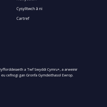
Cysylltwch â ni
Cartref
Hyfforddeiaeth a Twf Swyddi Cymru+, a arweinir
 eu cefnogi gan Gronfa Gymdeithasol Ewrop.