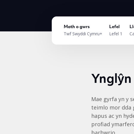
Math o gwrs
Lefel
Ll
Twf Swyddi Cymru+
Lefel 1
Ca
Ynglŷn
Mae gyrfa yn y s
teimlo mor dda g
hapus ac yn hyd
profiad ymarfero
barbwrio.