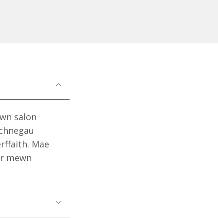
ewn salon
echnegau
erffaith. Mae
ser mewn