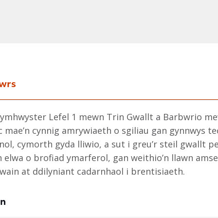
cwrs
 cymhwyster Lefel 1 mewn Trin Gwallt a Barbwrio m
c mae’n cynnig amrywiaeth o sgiliau gan gynnwys t
nol, cymorth gyda lliwio, a sut i greu’r steil gwallt p
n elwa o brofiad ymarferol, gan weithio’n llawn am
arwain at ddilyniant cadarnhaol i brentisiaeth.
en