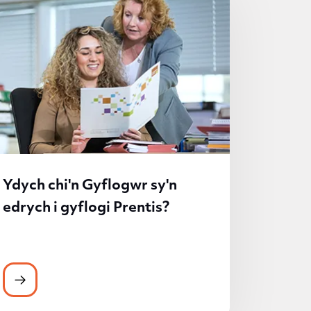
Ydych chi'n Gyflogwr sy'n
edrych i gyflogi Prentis?
wng y Gymraeg
Ydych chi'n Gyflogwr sy'n edrych i gyflogi Prentis