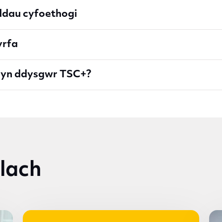
dau cyfoethogi
yrfa
 yn ddysgwr TSC+?
lach