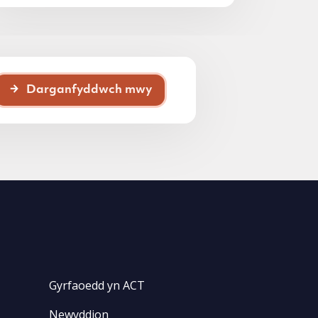
Darganfyddwch mwy
Gyrfaoedd yn ACT
Newyddion