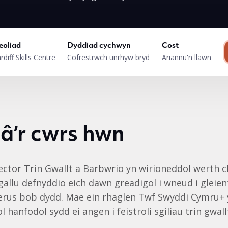
eoliad
Dyddiad cychwyn
Cost
rdiff Skills Centre
Cofrestrwch unrhyw bryd
Ariannu'n llawn
 â’r cwrs hwn
ector Trin Gwallt a Barbwrio yn wirioneddol werth c
allu defnyddio eich dawn greadigol i wneud i gleien
erus bob dydd. Mae ein rhaglen Twf Swyddi Cymru+ 
l hanfodol sydd ei angen i feistroli sgiliau trin gwa