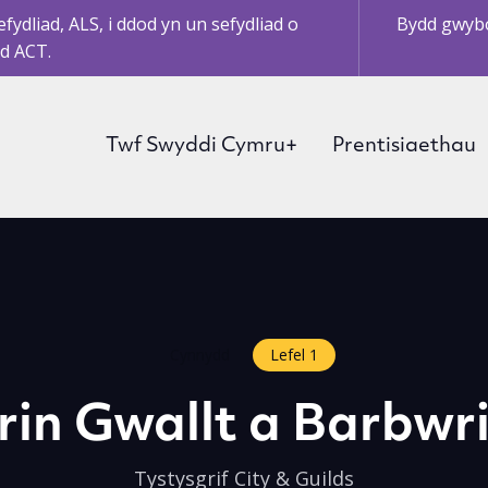
ydliad, ALS, i ddod yn un sefydliad o
Bydd gwybo
d ACT.
Twf Swyddi Cymru+
Prentisiaethau
Cynnydd
Lefel 1
rin Gwallt a Barbwr
Tystysgrif City & Guilds