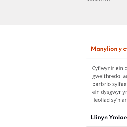
Manylion y 
Cyflwynir ein
gweithredol a
barbrio sylfae
ein dysgwyr y
lleoliad sy’n 
Llinyn Ymla