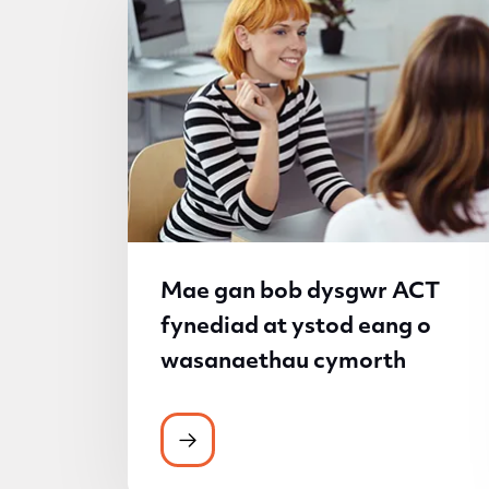
Mae gan bob dysgwr ACT
fynediad at ystod eang o
wasanaethau cymorth
Mae gan bob dysgwr ACT fynedi