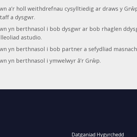
hwn a’r holl weithdrefnau cysylltiedig ar draws y Grŵ
taff a dysgwr.
hwn yn berthnasol i bob dysgwr ar bob rhaglen ddy
 lleoliad astudio.
hwn yn berthnasol i bob partner a sefydliad masnach
hwn yn berthnasol i ymwelwyr â’r Grŵp.
Datganiad Hygyrchedd