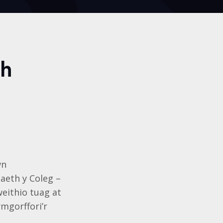
th
wn
gaeth y Coleg –
weithio tuag at
ymgorffori’r