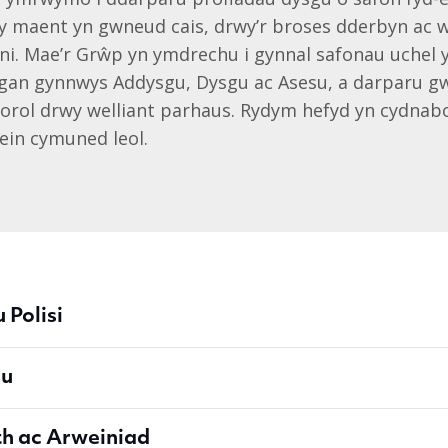
 y maent yn gwneud cais, drwy’r broses dderbyn ac w
 ni. Mae’r Grŵp yn ymdrechu i gynnal safonau uchel
gan gynnwys Addysgu, Dysgu ac Asesu, a darparu g
orol drwy welliant parhaus. Rydym hefyd yn cydnabo
ein cymuned leol.
Polisi
au
h ac Arweiniad