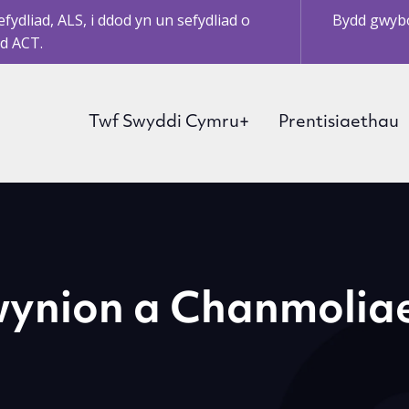
ydliad, ALS, i ddod yn un sefydliad o
Bydd gwybo
d ACT.
Twf Swyddi Cymru+
Prentisiaethau
ynion a Chanmolia