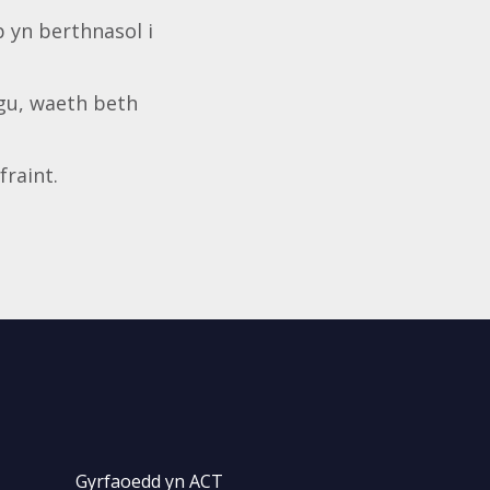
p yn berthnasol i
sgu, waeth beth
fraint.
Gyrfaoedd yn ACT