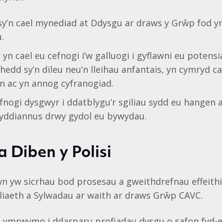
i sy’n cael mynediad at Ddysgu ar draws y Grŵp fod y
.
yn cael eu cefnogi i’w galluogi i gyflawni eu potens
dd sy’n dileu neu’n lleihau anfantais, yn cymryd c
n ac yn annog cyfranogiad.
nogi dysgwyr i ddatblygu’r sgiliau sydd eu hangen 
wyddiannus drwy gydol eu bywydau.
 Diben y Polisi
wn yw sicrhau bod prosesau a gweithdrefnau effeithi
iaeth a Sylwadau ar waith ar draws Grŵp CAVC.
 ymrwymo i ddarparu profiadau dysgu o safon fyd-