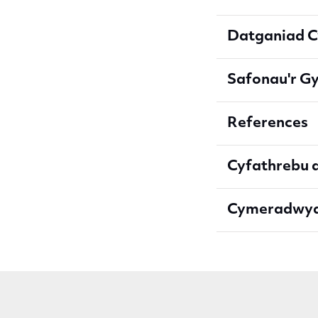
Datganiad C
Safonau'r G
References
Cyfathrebu a
Cymeradwyae