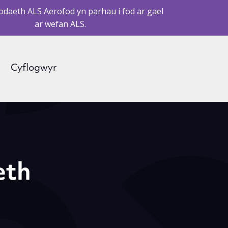
daeth ALS Aerofod yn parhau i fod ar gael
ar wefan ALS.
Cyflogwyr
eth