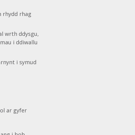
n rhydd rhag
ial wrth ddysgu,
amau i ddiwallu
arnynt i symud
ol ar gyfer
eang i bob