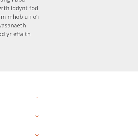
rth iddynt fod
 ym mhob un o’i
wasanaeth
d yr effaith