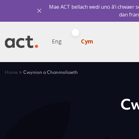
Mae ACT bellach wedi uno â’i chwaer sef
dan fran
Eng
Cym
»
Home
Cwynion a Chanmoliaeth
Cw