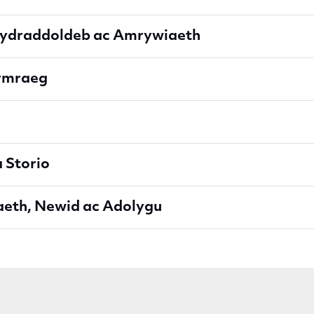
ydraddoldeb ac Amrywiaeth
ymraeg
 Storio
th, Newid ac Adolygu