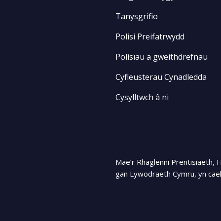
Tanysgrifio
Polisi Preifatrwydd
Polisïau a gweithdrefnau
Cyfleusterau Cynadledda
Cysylltwch â ni
Mae’r Rhaglenni Prentisiaeth, 
gan Lywodraeth Cymru, yn cael