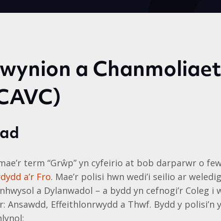
 Cwynion a Chanmoliae
 CAVC)
ad
 mae’r term “Grŵp” yn cyfeirio at bob darparwr o fe
dydd a’r Fro
. Mae’r polisi hwn wedi’i seilio ar weledi
nhwysol a Dylanwadol – a bydd yn cefnogi’r Coleg i 
r: Ansawdd, Effeithlonrwydd a Thwf. Bydd y polisi’n 
lynol: