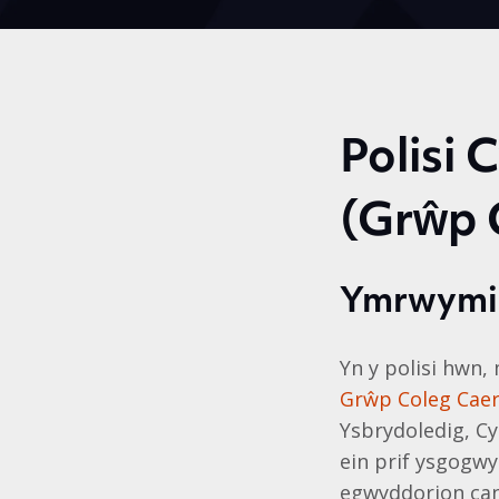
Polisi
(Grŵp
Ymrwymi
Yn y polisi hwn,
Grŵp Coleg Caer
Ysbrydoledig, Cy
ein prif ysgogwy
egwyddorion can