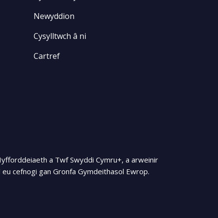
Newyddion
Cysylltwch â ni
Cartref
Hyfforddeiaeth a Twf Swyddi Cymru+, a arweinir
 eu cefnogi gan Gronfa Gymdeithasol Ewrop.