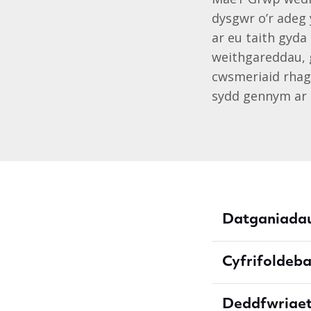
dysgwr o’r adeg
ar eu taith gyda
weithgareddau, 
cwsmeriaid rhag
sydd gennym ar 
Datganiadau 
Cyfrifoldeb
Deddfwriaet