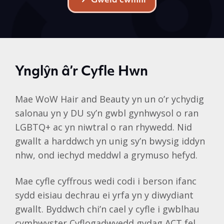
Gweld cwmni
Ynglŷn â’r Cyfle Hwn
Mae WoW Hair and Beauty yn un o’r ychydig
salonau yn y DU sy’n gwbl gynhwysol o ran
LGBTQ+ ac yn niwtral o ran rhywedd. Nid
gwallt a harddwch yn unig sy’n bwysig iddyn
nhw, ond iechyd meddwl a grymuso hefyd.
Mae cyfle cyffrous wedi codi i berson ifanc
sydd eisiau dechrau ei yrfa yn y diwydiant
gwallt. Byddwch chi’n cael y cyfle i gwblhau
cymhwyster Cyflogadwyedd gydag ACT fel