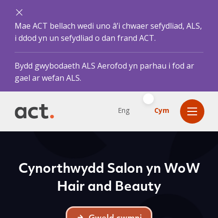
Mae ACT bellach wedi uno â’i chwaer sefydliad, ALS,
i ddod yn un sefydliad o dan frand ACT.
Bydd gwybodaeth ALS Aerofod yn parhau i fod ar
gael ar wefan ALS.
Eng
Cym
Cynorthwydd Salon yn WoW
Hair and Beauty