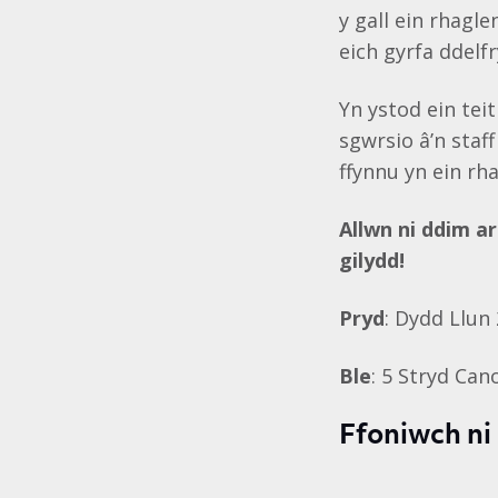
y gall ein rhagl
eich gyrfa ddelfr
Yn ystod ein tei
sgwrsio â’n staf
ffynnu yn ein r
Allwn ni ddim a
gilydd!
Pryd
: Dydd Llun
Ble
: 5 Stryd Ca
Ffoniwch ni