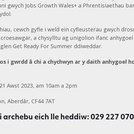
enni gwych Jobs Growth Wales+ a Phrentisiaethau bara
ydol.
thiau, cewch gyfle i weld ein cyfleusterau gwych dros
f croesawgar, a chysylltu ag unigolion ifanc anhygoel
haglen Get Ready For Summer ddiweddar.
ros i gwrdd â chi a chychwyn ar y daith anhygoel h
 21 Awst 2023, am 10am a 2pm
non, Aberdâr, CF44 7AT
 i archebu eich lle heddiw: 029 227 07