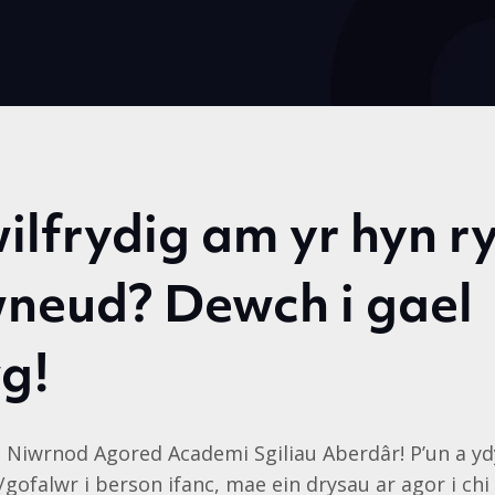
ilfrydig am yr hyn 
wneud? Dewch i gael
g!
 Niwrnod Agored Academi Sgiliau Aberdâr! P’un a yd
/gofalwr i berson ifanc, mae ein drysau ar agor i ch