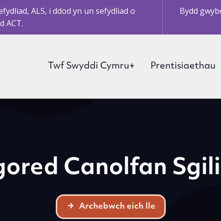
ydliad, ALS, i ddod yn un sefydliad o
Bydd gwybo
d ACT.
Twf Swyddi Cymru+
Prentisiaethau
ored Canolfan Sgil
Archebwch eich lle