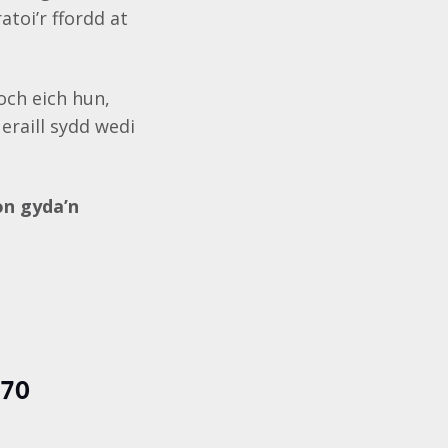
toi’r ffordd at
och eich hun,
 eraill sydd wedi
on gyda’n
070