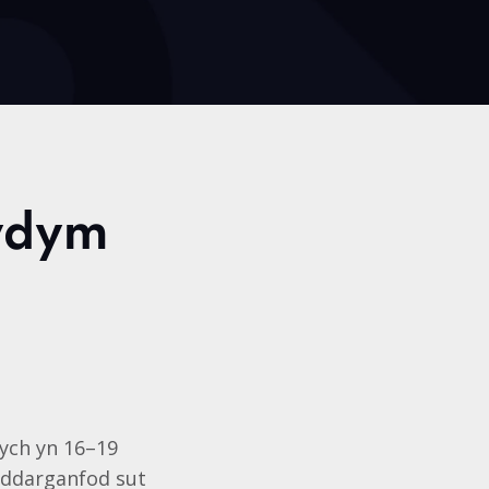
rydym
ych yn 16–19
i ddarganfod sut