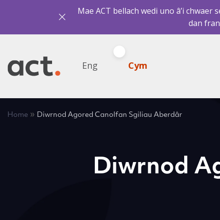
Mae ACT bellach wedi uno â’i chwaer sef
dan fran
Eng
Cym
»
Home
Diwrnod Agored Canolfan Sgiliau Aberdâr
Diwrnod Ag