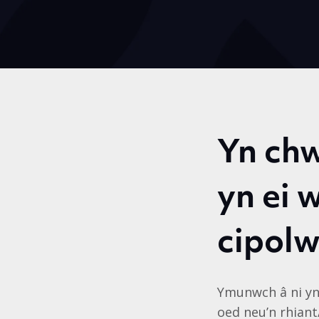
Yn chw
yn ei 
cipolw
Ymunwch â ni yn
oed neu’n rhiant