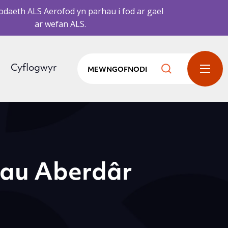
daeth ALS Aerofod yn parhau i fod ar gael
ar wefan ALS.
Cyflogwyr
MEWNGOFNODI
iau Aberdâr