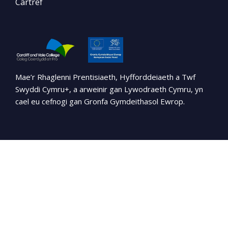
Cartref
Mae’r Rhaglenni Prentisiaeth, Hyfforddeiaeth a Twf
Swyddi Cymru+, a arweinir gan Lywodraeth Cymru, yn
cael eu cefnogi gan Gronfa Gymdeithasol Ewrop.