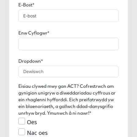
E-Bost
Enw Cyflogwr
Dropdown
Eisiau clywed mwy gan ACT? Cofrestrwch am
gynigion unigryw a diweddariadau cyffrous ar
ein rhaglenni hyfforddi. Eich preifatrwydd yw
ein blaenoriaeth, a gallwch ddad-danysgrifio
unrhyw bryd. Ymunwch â ni nawr!
Oes
Nac oes