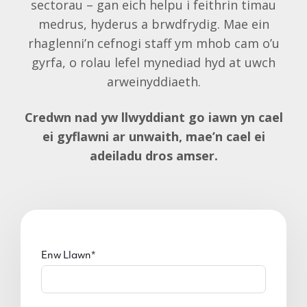
sectorau – gan eich helpu i feithrin timau
medrus, hyderus a brwdfrydig. Mae ein
rhaglenni’n cefnogi staff ym mhob cam o’u
gyrfa, o rolau lefel mynediad hyd at uwch
arweinyddiaeth.
Credwn nad yw llwyddiant go iawn yn cael
ei gyflawni ar unwaith, mae’n cael ei
adeiladu dros amser.
Enw Llawn