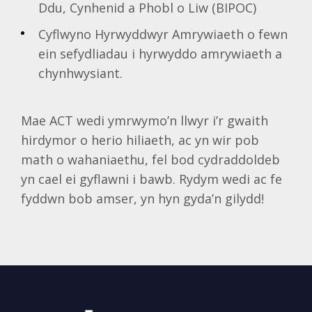
Ddu, Cynhenid ​​a Phobl o Liw (BIPOC)
Cyflwyno Hyrwyddwyr Amrywiaeth o fewn
ein sefydliadau i hyrwyddo amrywiaeth a
chynhwysiant.
Mae ACT wedi ymrwymo’n llwyr i’r gwaith
hirdymor o herio hiliaeth, ac yn wir pob
math o wahaniaethu, fel bod cydraddoldeb
yn cael ei gyflawni i bawb. Rydym wedi ac fe
fyddwn bob amser, yn hyn gyda’n gilydd!