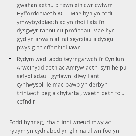
gwahaniaethu o fewn ein cwricwlwm
Hyfforddeiaeth ACT. Mae hyn yn codi
ymwybyddiaeth ac yn rhoi llais i’n
dysgwyr rannu eu profiadau. Mae hyn i
gyd yn arwain at rai sgyrsiau a dysgu
pwysig ac effeithiol iawn.
Rydym wedi addo teyrngarwch i’r Cynllun
Arweinyddiaeth ac Amrywiaeth, sy’n helpu
sefydliadau i gyflawni diwylliant
cynhwysol lle mae pawb yn derbyn
triniaeth deg a chyfartal, waeth beth fo’u
cefndir.
Fodd bynnag, rhaid inni wneud mwy ac
rydym yn cydnabod yn glir na allwn fod yn