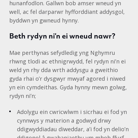
hunanfodlon. Gallwn bob amser wneud yn
well, ac fel darparwr hyfforddiant addysgol,
byddwn yn gwneud hynny.
Beth rydyn ni’n ei wneud nawr?
Mae perthynas sefydledig yng Nghymru
rhwng tlodi ac ethnigrwydd, fel rydyn ni’n ei
weld yn rhy dda wrth addysgu a gweithio
gyda rhai o’r dysgwyr mwyaf agored i niwed
yn ein cymdeithas. Gyda hynny mewn golwg,
rydyn ni’n;
Adolygu ein cwricwlwm i sicrhau ei fod yn
cynnwys y materion a godwyd drwy
ddigwyddiadau diweddar, a’i fod yn delio’n
ddigonol â gwahaniaethu ym mhob ffurf.