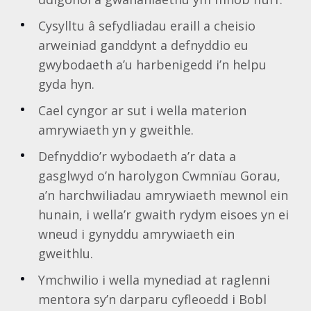
Cysylltu â sefydliadau eraill a cheisio
arweiniad ganddynt a defnyddio eu
gwybodaeth a’u harbenigedd i’n helpu
gyda hyn.
Cael cyngor ar sut i wella materion
amrywiaeth yn y gweithle.
Defnyddio’r wybodaeth a’r data a
gasglwyd o’n harolygon Cwmnïau Gorau,
a’n harchwiliadau amrywiaeth mewnol ein
hunain, i wella’r gwaith rydym eisoes yn ei
wneud i gynyddu amrywiaeth ein
gweithlu.
Ymchwilio i wella mynediad at raglenni
mentora sy’n darparu cyfleoedd i Bobl