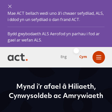
Mae ACT bellach wedi uno â’i chwaer sefydliad, ALS,
i ddod yn un sefydliad o dan frand ACT.
Bydd gwybodaeth ALS Aerofod yn parhau i fod ar
gael ar wefan ALS.
Eng
Cym
Mynd i’r afael â Hiliaeth,
Cynwysoldeb ac Amrywiaeth