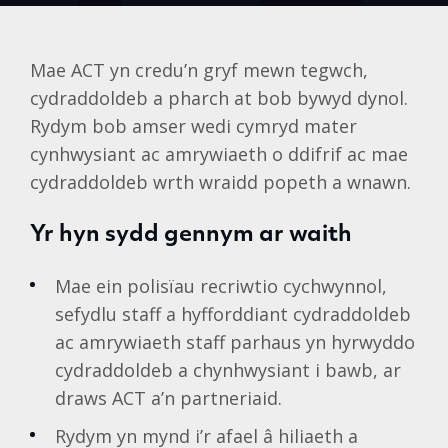
Mae ACT yn credu’n gryf mewn tegwch,
cydraddoldeb a pharch at bob bywyd dynol.
Rydym bob amser wedi cymryd mater
cynhwysiant ac amrywiaeth o ddifrif ac mae
cydraddoldeb wrth wraidd popeth a wnawn.
Yr hyn sydd gennym ar waith
Mae ein polisïau recriwtio cychwynnol,
sefydlu staff a hyfforddiant cydraddoldeb
ac amrywiaeth staff parhaus yn hyrwyddo
cydraddoldeb a chynhwysiant i bawb, ar
draws ACT a’n partneriaid.
Rydym yn mynd i’r afael â hiliaeth a