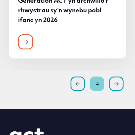
Generation ACT yn archwilio’r
rhwystrau sy’n wynebu pobl
ifanc yn 2026
4