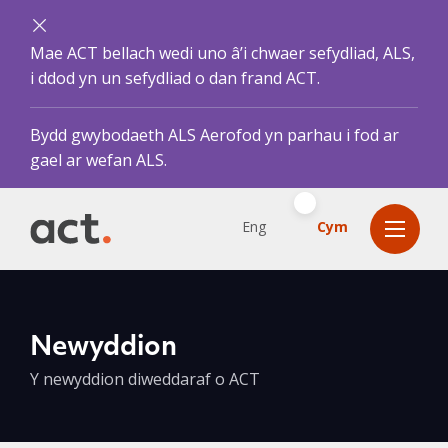
Mae ACT bellach wedi uno â’i chwaer sefydliad, ALS,
i ddod yn un sefydliad o dan frand ACT.
Bydd gwybodaeth ALS Aerofod yn parhau i fod ar
gael ar wefan ALS.
Eng
Cym
Newyddion
Y newyddion diweddaraf o ACT