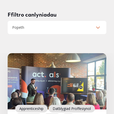
Ffiltro canlyniadau
Popeth
Apprenticeship
Datblygiad Proffesiynol