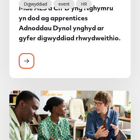
Digwyddiad
event
HR
Mae ALS a CIPD yng Nghymru
yn dod ag apprentices
Adnoddau Dynol ynghyd ar
gyfer digwyddiad rhwydweithio.