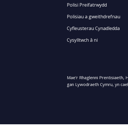
Polisi Preifatrwydd
Polisïau a gweithdrefnau
Cyfleusterau Cynadledda
Cysylltwch â ni
Mae’r Rhaglenni Prentisiaeth, 
gan Lywodraeth Cymru, yn cael