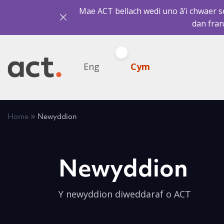
Mae ACT bellach wedi uno â’i chwaer sef
dan fran
Eng
Cym
»
Home
Newyddion
Newyddion
Y newyddion diweddaraf o ACT