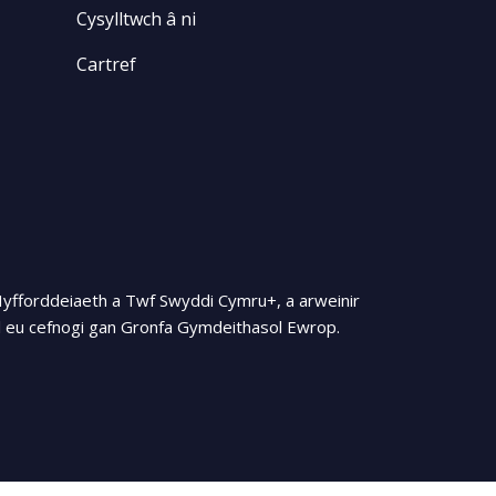
Cysylltwch â ni
Cartref
Hyfforddeiaeth a Twf Swyddi Cymru+, a arweinir
 eu cefnogi gan Gronfa Gymdeithasol Ewrop.