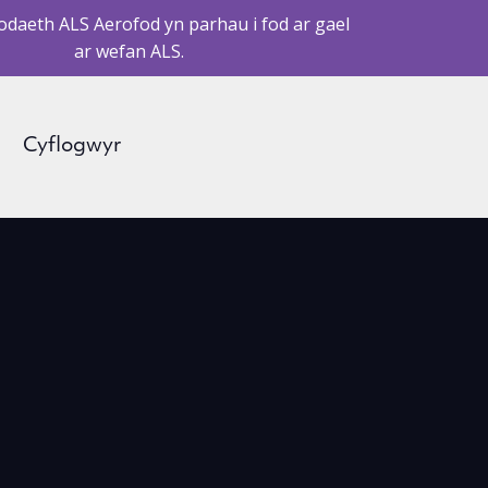
daeth ALS Aerofod yn parhau i fod ar gael
ar wefan ALS.
Cyflogwyr