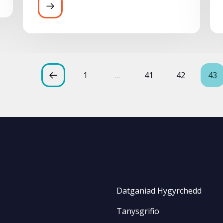
1
…
41
42
43
Datganiad Hygyrchedd
Tanysgrifio