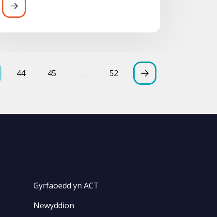
44
45
…
52
Gyrfaoedd yn ACT
Newyddion