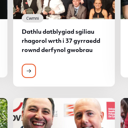
Cwmni
Dathlu datblygiad sgiliau
rhagorol wrth i 37 gyrraedd
rownd derfynol gwobrau