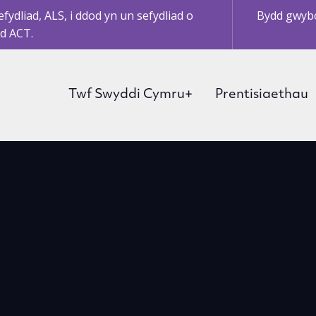
ydliad, ALS, i ddod yn un sefydliad o
Bydd gwybo
d ACT.
Twf Swyddi Cymru+
Prentisiaethau