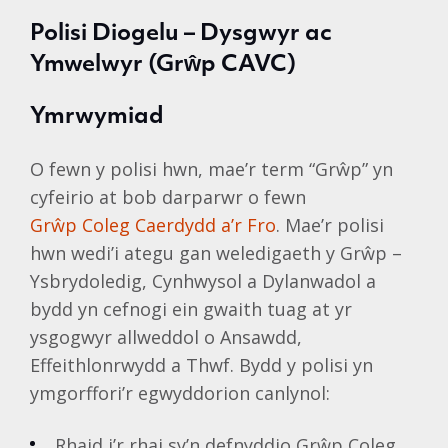
Polisi Diogelu – Dysgwyr ac
Ymwelwyr (Grŵp CAVC)
Ymrwymiad
O fewn y polisi hwn, mae’r term “Grŵp” yn
cyfeirio at bob darparwr o fewn
Grŵp Coleg Caerdydd a’r Fro
. Mae’r polisi
hwn wedi’i ategu gan weledigaeth y Grŵp –
Ysbrydoledig, Cynhwysol a Dylanwadol a
bydd yn cefnogi ein gwaith tuag at yr
ysgogwyr allweddol o Ansawdd,
Effeithlonrwydd a Thwf. Bydd y polisi yn
ymgorffori’r egwyddorion canlynol:
Rhaid i’r rhai sy’n defnyddio Grŵp Coleg