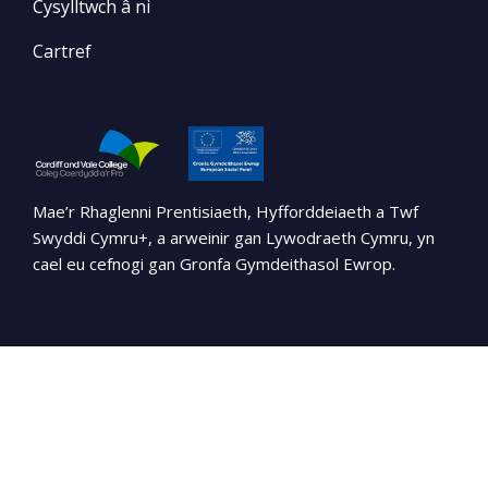
Cysylltwch â ni
Cartref
Mae’r Rhaglenni Prentisiaeth, Hyfforddeiaeth a Twf
Swyddi Cymru+, a arweinir gan Lywodraeth Cymru, yn
cael eu cefnogi gan Gronfa Gymdeithasol Ewrop.