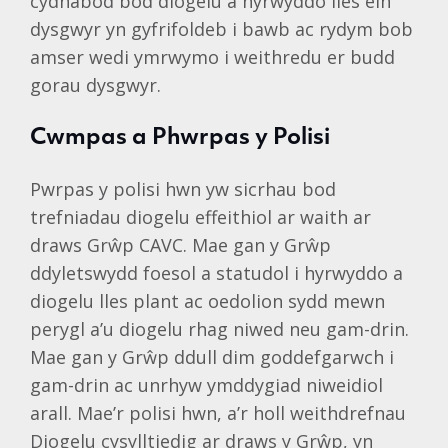
cydnabod bod diogelu a hyrwyddo lles ein
dysgwyr yn gyfrifoldeb i bawb ac rydym bob
amser wedi ymrwymo i weithredu er budd
gorau dysgwyr.
Cwmpas a Phwrpas y Polisi
Pwrpas y polisi hwn yw sicrhau bod
trefniadau diogelu effeithiol ar waith ar
draws Grŵp CAVC. Mae gan y Grŵp
ddyletswydd foesol a statudol i hyrwyddo a
diogelu lles plant ac oedolion sydd mewn
perygl a’u diogelu rhag niwed neu gam-drin.
Mae gan y Grŵp ddull dim goddefgarwch i
gam-drin ac unrhyw ymddygiad niweidiol
arall. Mae’r polisi hwn, a’r holl weithdrefnau
Diogelu cysylltiedig ar draws y Grŵp, yn