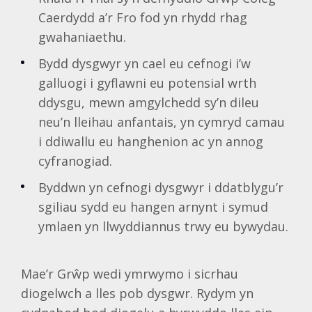
Caerdydd a’r Fro fod yn rhydd rhag
gwahaniaethu.
Bydd dysgwyr yn cael eu cefnogi i’w
galluogi i gyflawni eu potensial wrth
ddysgu, mewn amgylchedd sy’n dileu
neu’n lleihau anfantais, yn cymryd camau
i ddiwallu eu hanghenion ac yn annog
cyfranogiad.
Byddwn yn cefnogi dysgwyr i ddatblygu’r
sgiliau sydd eu hangen arnynt i symud
ymlaen yn llwyddiannus trwy eu bywydau.
Mae’r Grŵp wedi ymrwymo i sicrhau
diogelwch a lles pob dysgwr. Rydym yn