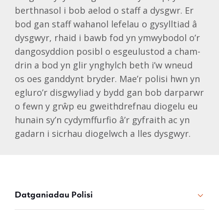
berthnasol i bob aelod o staff a dysgwr. Er
bod gan staff wahanol lefelau o gysylltiad â
dysgwyr, rhaid i bawb fod yn ymwybodol o’r
dangosyddion posibl o esgeulustod a cham-
drin a bod yn glir ynghylch beth i’w wneud
os oes ganddynt bryder. Mae’r polisi hwn yn
egluro’r disgwyliad y bydd gan bob darparwr
o fewn y grŵp eu gweithdrefnau diogelu eu
hunain sy’n cydymffurfio â’r gyfraith ac yn
gadarn i sicrhau diogelwch a lles dysgwyr.
Datganiadau Polisi