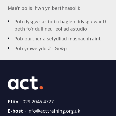
Mae’r polisi hwn yn berthnasol i:
Pob dysgwr ar bob rhaglen ddysgu waeth
beth fo’r dull neu leoliad astudio
Pob partner a sefydliad masnachfraint
Pob ymwelydd â’r Grŵp
Ffôn
-
029 2046 4727
E-bost
-
info@acttraining.org.uk