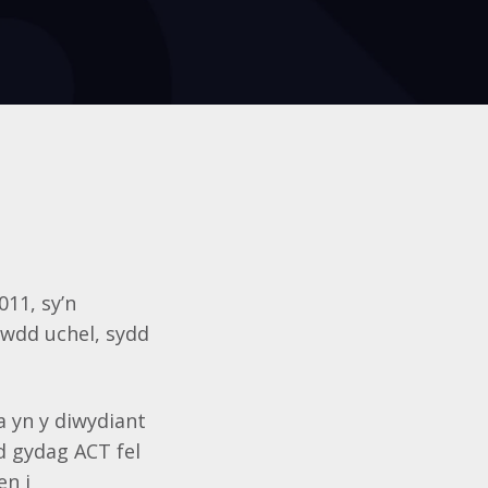
011, sy’n
wdd uchel, sydd
a yn y diwydiant
d gydag ACT fel
en i