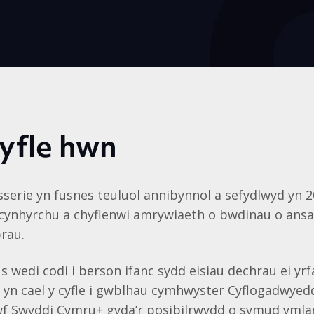
yfle hwn
sserie yn fusnes teuluol annibynnol a sefydlwyd yn 2
ynhyrchu a chyflenwi amrywiaeth o bwdinau o ansa
rau.
us wedi codi i berson ifanc sydd eisiau dechrau ei yrf
 yn cael y cyfle i gwblhau cymhwyster Cyflogadwyed
wf Swyddi Cymru+ gyda’r posibilrwydd o symud ymla