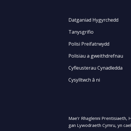
Datganiad Hygyrchedd
Tanysgrifio
Polisi Preifatrwydd
Polisïau a gweithdrefnau
Cyfleusterau Cynadledda
Cysylltwch â ni
Mae’r Rhaglenni Prentisiaeth, 
gan Lywodraeth Cymru, yn cael