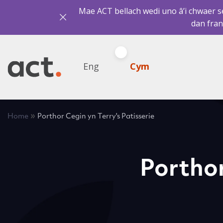
Mae ACT bellach wedi uno â’i chwaer sef
dan fran
Eng
Cym
»
Home
Porthor Cegin yn Terry's Patisserie
Porthor