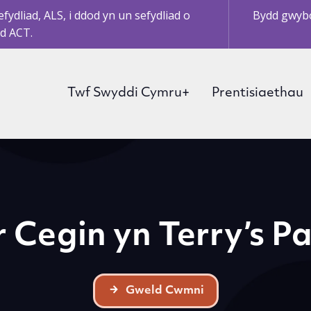
ydliad, ALS, i ddod yn un sefydliad o
Bydd gwybo
d ACT.
Twf Swyddi Cymru+
Prentisiaethau
 Cegin yn Terry’s Pa
Gweld Cwmni