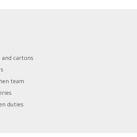
 and cartons
rs
chen team
eries
en duties