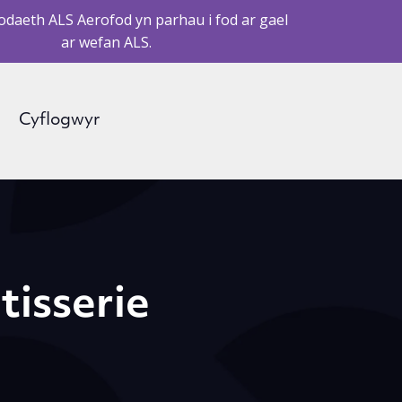
daeth ALS Aerofod yn parhau i fod ar gael
ar wefan ALS.
Cyflogwyr
tisserie