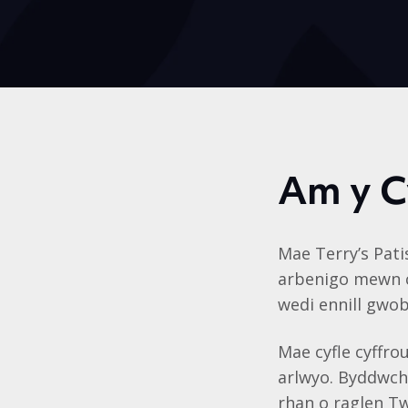
Am y C
Mae Terry’s Pati
arbenigo mewn c
wedi ennill gwob
Mae cyfle cyffro
arlwyo. Byddwch
rhan o raglen T