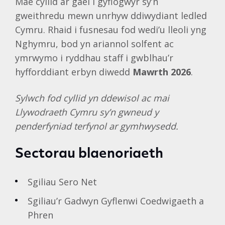
Mae cyllid ar gael i gyflogwyr sy’n
gweithredu mewn unrhyw ddiwydiant ledled
Cymru. Rhaid i fusnesau fod wedi’u lleoli yng
Nghymru, bod yn ariannol solfent ac
ymrwymo i ryddhau staff i gwblhau’r
hyfforddiant erbyn diwedd
Mawrth 2026
.
Sylwch fod cyllid yn ddewisol ac mai
Llywodraeth Cymru sy’n gwneud y
penderfyniad terfynol ar gymhwysedd.
Sectorau blaenoriaeth
Sgiliau Sero Net
Sgiliau’r Gadwyn Gyflenwi Coedwigaeth a
Phren