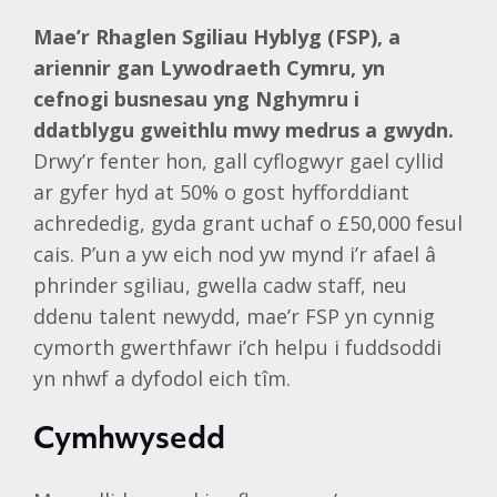
Mae’r Rhaglen Sgiliau Hyblyg (FSP), a
ariennir gan Lywodraeth Cymru, yn
cefnogi busnesau yng Nghymru i
ddatblygu gweithlu mwy medrus a gwydn.
Drwy’r fenter hon, gall cyflogwyr gael cyllid
ar gyfer hyd at 50% o gost hyfforddiant
achrededig, gyda grant uchaf o £50,000 fesul
cais. P’un a yw eich nod yw mynd i’r afael â
phrinder sgiliau, gwella cadw staff, neu
ddenu talent newydd, mae’r FSP yn cynnig
cymorth gwerthfawr i’ch helpu i fuddsoddi
yn nhwf a dyfodol eich tîm.
Cymhwysedd