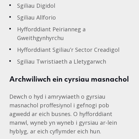
Sgiliau Digidol
Sgiliau Allforio
Hyfforddiant Peirianneg a
Gweithgynhyrchu
Hyfforddiant Sgiliau’r Sector Creadigol
Sgiliau Twristiaeth a Lletygarwch
Archwiliwch ein cyrsiau masnachol
Dewch o hyd i amrywiaeth o gyrsiau
masnachol proffesiynol i gefnogi pob
agwedd ar eich busnes. O hyfforddiant
manwl, wyneb yn wyneb i gyrsiau ar-lein
hyblyg, ar eich cyflymder eich hun.