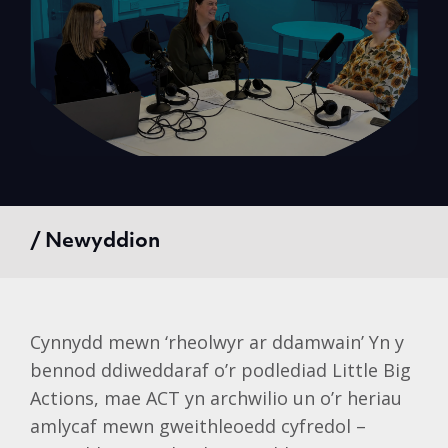
/ Newyddion
Cynnydd mewn ‘rheolwyr ar ddamwain’ Yn y
bennod ddiweddaraf o’r podlediad Little Big
Actions, mae ACT yn archwilio un o’r heriau
amlycaf mewn gweithleoedd cyfredol –