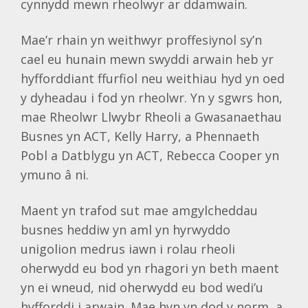
cynnydd mewn rheolwyr ar ddamwain.
Mae’r rhain yn weithwyr proffesiynol sy’n
cael eu hunain mewn swyddi arwain heb yr
hyfforddiant ffurfiol neu weithiau hyd yn oed
y dyheadau i fod yn rheolwr. Yn y sgwrs hon,
mae Rheolwr Llwybr Rheoli a Gwasanaethau
Busnes yn ACT, Kelly Harry, a Phennaeth
Pobl a Datblygu yn ACT, Rebecca Cooper yn
ymuno â ni.
Maent yn trafod sut mae amgylcheddau
busnes heddiw yn aml yn hyrwyddo
unigolion medrus iawn i rolau rheoli
oherwydd eu bod yn rhagori yn beth maent
yn ei wneud, nid oherwydd eu bod wedi’u
hyfforddi i arwain. Mae hyn yn dod y norm, a