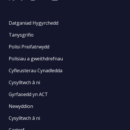
Datganiad Hygyrchedd
Tanysgrifio
Polisi Preifatrwydd
Polisïau a gweithdrefnau
Cyfleusterau Cynadledda
Cysylltwch â ni
Gyrfaoedd yn ACT
Newyddion
Cysylltwch â ni
Cartref