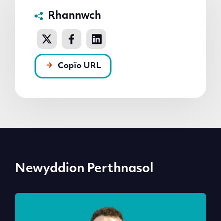
Rhannwch
Copïo URL
Newyddion Perthnasol