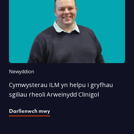
Newyddion
N
Cymwysterau ILM yn helpu i gryfhau
I
sgiliau rheoli Arweinydd Clinigol
D
Darllenwch mwy