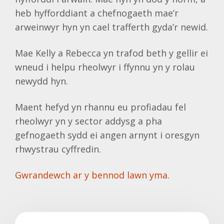
heb hyfforddiant a chefnogaeth mae’r
arweinwyr hyn yn cael trafferth gyda’r newid.
Mae Kelly a Rebecca yn trafod beth y gellir ei
wneud i helpu rheolwyr i ffynnu yn y rolau
newydd hyn.
Maent hefyd yn rhannu eu profiadau fel
rheolwyr yn y sector addysg a pha
gefnogaeth sydd ei angen arnynt i oresgyn
rhwystrau cyffredin.
Gwrandewch ar y bennod lawn yma.