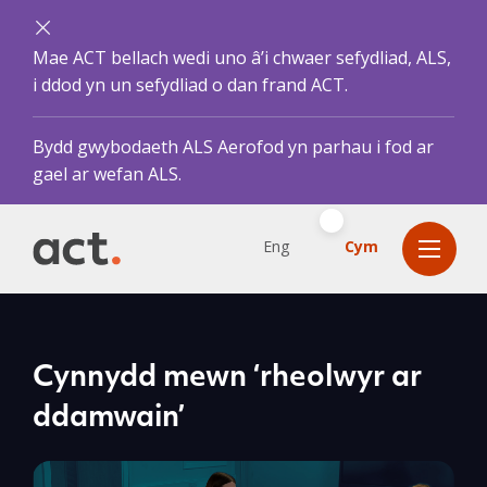
Mae ACT bellach wedi uno â’i chwaer sefydliad, ALS,
i ddod yn un sefydliad o dan frand ACT.
Bydd gwybodaeth ALS Aerofod yn parhau i fod ar
gael ar wefan ALS.
Eng
Cym
Cynnydd mewn ‘rheolwyr ar
ddamwain’