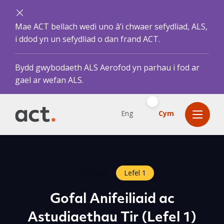
Mae ACT bellach wedi uno â’i chwaer sefydliad, ALS,
i ddod yn un sefydliad o dan frand ACT.
Bydd gwybodaeth ALS Aerofod yn parhau i fod ar
gael ar wefan ALS.
Eng
Cym
Cynnydd
Lefel 1
Gofal Anifeiliaid ac
Astudiaethau Tir (Lefel 1)