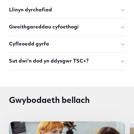
Llinyn dyrchafiad
Gweithgareddau cyfoethogi
Cyfleoedd gyrfa
Sut dwi'n dod yn ddysgwr TSC+?
Gwybodaeth bellach