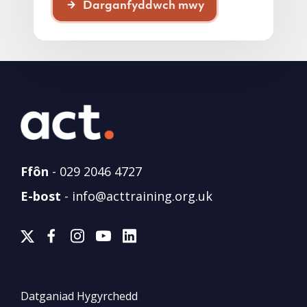
Darganfyddwch mwy
Ffôn
-
029 2046 4727
E-bost
-
info@acttraining.org.uk
Datganiad Hygyrchedd