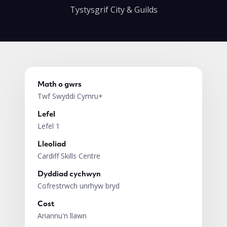
Tystysgrif City & Guilds
Math o gwrs
Twf Swyddi Cymru+
Lefel
Lefel 1
Lleoliad
Cardiff Skills Centre
Dyddiad cychwyn
Cofrestrwch unrhyw bryd
Cost
Ariannu'n llawn