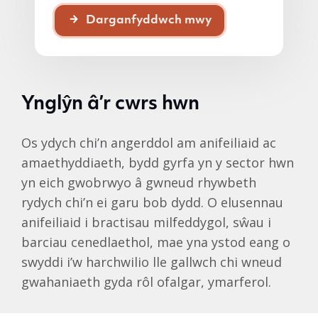
Darganfyddwch mwy
Ynglŷn â’r cwrs hwn
Os ydych chi’n angerddol am anifeiliaid ac
amaethyddiaeth, bydd gyrfa yn y sector hwn
yn eich gwobrwyo â gwneud rhywbeth
rydych chi’n ei garu bob dydd. O elusennau
anifeiliaid i bractisau milfeddygol, sŵau i
barciau cenedlaethol, mae yna ystod eang o
swyddi i’w harchwilio lle gallwch chi wneud
gwahaniaeth gyda rôl ofalgar, ymarferol.