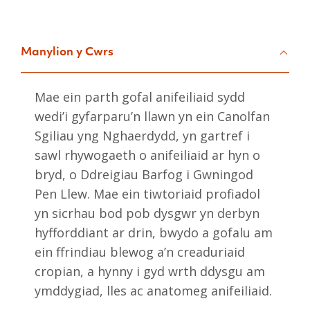
Manylion y Cwrs
Mae ein parth gofal anifeiliaid sydd
wedi’i gyfarparu’n llawn yn ein Canolfan
Sgiliau yng Nghaerdydd, yn gartref i
sawl rhywogaeth o anifeiliaid ar hyn o
bryd, o Ddreigiau Barfog i Gwningod
Pen Llew. Mae ein tiwtoriaid profiadol
yn sicrhau bod pob dysgwr yn derbyn
hyfforddiant ar drin, bwydo a gofalu am
ein ffrindiau blewog a’n creaduriaid
cropian, a hynny i gyd wrth ddysgu am
ymddygiad, lles ac anatomeg anifeiliaid.