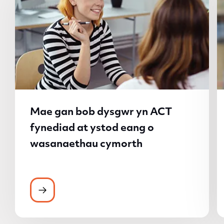
Mae gan bob dysgwr yn ACT
fynediad at ystod eang o
wasanaethau cymorth
Mae gan bob dysgwr yn ACT fynediad at 