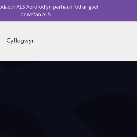
daeth ALS Aerofod yn parhau i fod ar gael
ar wefan ALS.
Cyflogwyr