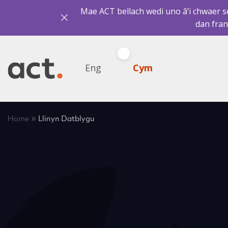
Mae ACT bellach wedi uno â’i chwaer sef
dan fran
Eng
Cym
»
Home
Llinyn Datblygu