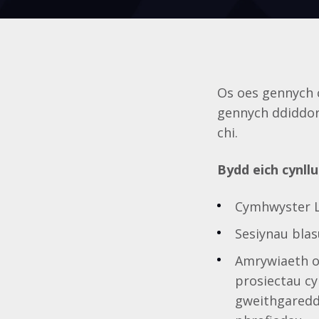
Os oes gennych c
gennych ddiddor
chi.
Bydd eich cynll
Cymhwyster L
Sesiynau blas
Amrywiaeth o
prosiectau c
gweithgaredda