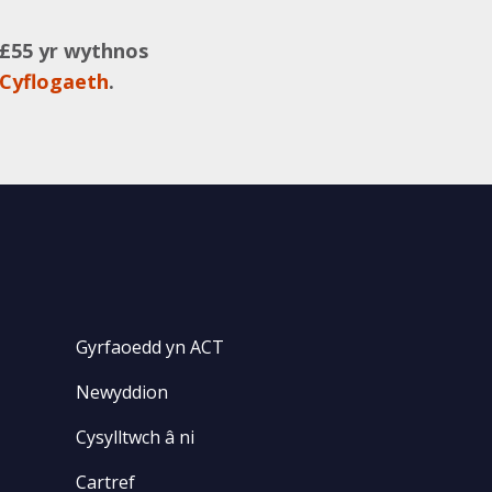
 £55 yr wythnos
 Cyflogaeth
.
Gyrfaoedd yn ACT
Newyddion
Cysylltwch â ni
Cartref