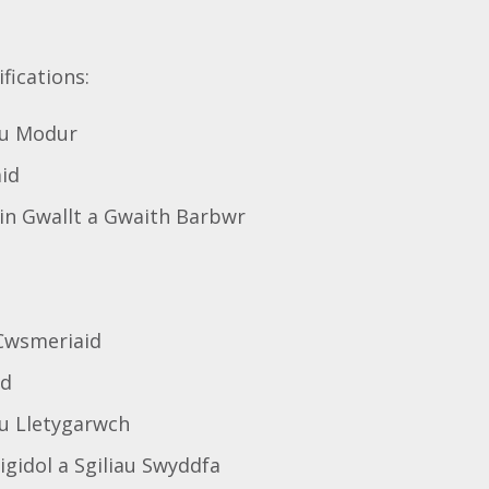
fications:
u Modur
aid
in Gwallt a Gwaith Barbwr
Cwsmeriaid
dd
u Lletygarwch
igidol a Sgiliau Swyddfa