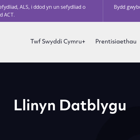
ydliad, ALS, i ddod yn un sefydliad o
Bydd gwybo
d ACT.
Twf Swyddi Cymru+
Prentisiaethau
Llinyn Datblygu