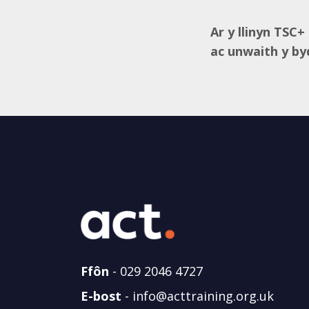
Ar y llinyn TSC
ac unwaith y by
Ffôn
-
029 2046 4727
E-bost
-
info@acttraining.org.uk