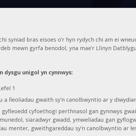
hi syniad bras eisoes o’r hyn rydych chi am ei wneu
deb mewn gyrfa benodol, yna mae’r Llinyn Datblygu 
un dysgu unigol yn cynnwys:
efel 1
u a lleoliadau gwaith sy’n canolbwyntio ar y diwydia
 gyfleoedd cyfoethogi perthnasol gan gynnwys gwai
ymunedol, siaradwyr gwadd, ymweliadau gan gyflogw
u menter, gweithgareddau sy’n canolbwyntio ar les