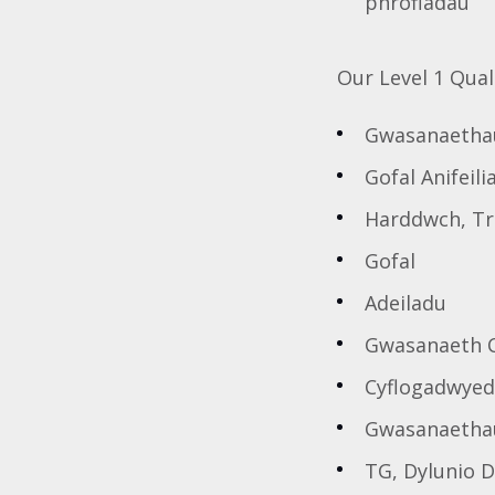
phrofiadau
Our Level 1 Quali
Gwasanaetha
Gofal Anifeili
Harddwch, Tr
Gofal
Adeiladu
Gwasanaeth 
Cyflogadwye
Gwasanaetha
TG, Dylunio D