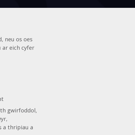
d, neu os oes
ar eich cyfer
nt
th gwirfoddol,
yr,
 a thripiau a