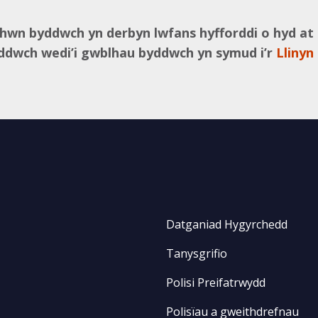
+ hwn byddwch yn derbyn lwfans hyfforddi o hyd at
ddwch wedi’i gwblhau byddwch yn symud i’r
Llinyn
Datganiad Hygyrchedd
Tanysgrifio
Polisi Preifatrwydd
Polisïau a gweithdrefnau