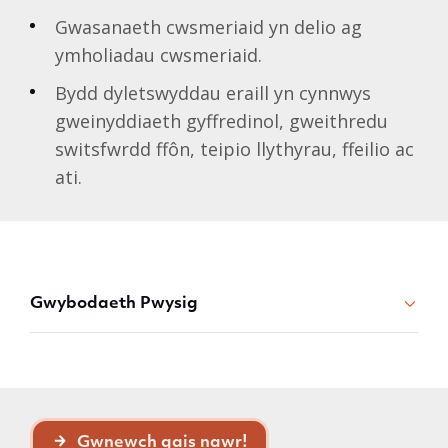
Gwasanaeth cwsmeriaid yn delio ag
ymholiadau cwsmeriaid.
Bydd dyletswyddau eraill yn cynnwys
gweinyddiaeth gyffredinol, gweithredu
switsfwrdd ffôn, teipio llythyrau, ffeilio ac
ati.
Gwybodaeth Pwysig
Gwnewch gais nawr!