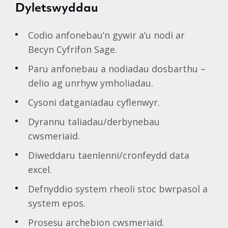
Dyletswyddau
Codio anfonebau’n gywir a’u nodi ar
Becyn Cyfrifon Sage.
Paru anfonebau a nodiadau dosbarthu –
delio ag unrhyw ymholiadau.
Cysoni datganiadau cyflenwyr.
Dyrannu taliadau/derbynebau
cwsmeriaid.
Diweddaru taenlenni/cronfeydd data
excel.
Defnyddio system rheoli stoc bwrpasol a
system epos.
Prosesu archebion cwsmeriaid.