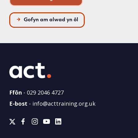
Gofyn am alwad yn ôl
Ffôn
-
029 2046 4727
E-bost
-
info@acttraining.org.uk