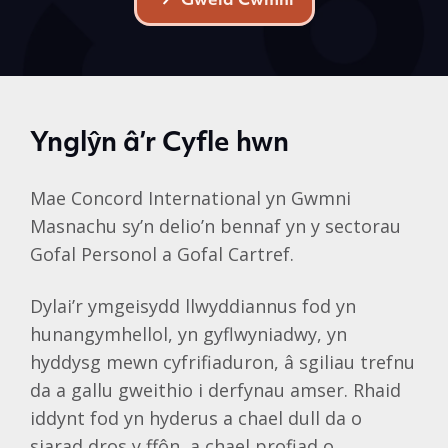
Gweld Cwmni
Ynglŷn â’r Cyfle hwn
Mae Concord International yn Gwmni
Masnachu sy’n delio’n bennaf yn y sectorau
Gofal Personol a Gofal Cartref.
Dylai’r ymgeisydd llwyddiannus fod yn
hunangymhellol, yn gyflwyniadwy, yn
hyddysg mewn cyfrifiaduron, â sgiliau trefnu
da a gallu gweithio i derfynau amser. Rhaid
iddynt fod yn hyderus a chael dull da o
siarad dros y ffôn, a chael profiad o