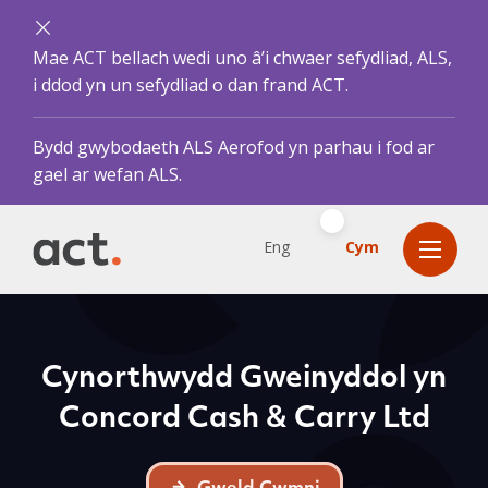
Mae ACT bellach wedi uno â’i chwaer sefydliad, ALS,
i ddod yn un sefydliad o dan frand ACT.
Bydd gwybodaeth ALS Aerofod yn parhau i fod ar
gael ar wefan ALS.
Eng
Cym
Cynorthwydd Gweinyddol yn
Concord Cash & Carry Ltd