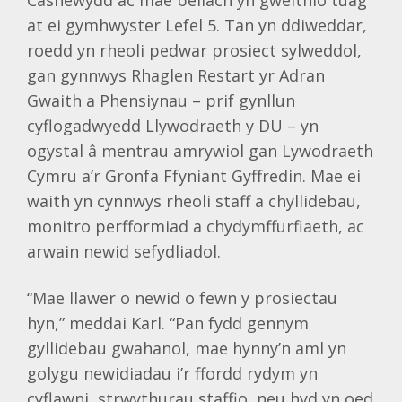
Casnewydd ac mae bellach yn gweithio tuag
at ei gymhwyster Lefel 5. Tan yn ddiweddar,
roedd yn rheoli pedwar prosiect sylweddol,
gan gynnwys Rhaglen Restart yr Adran
Gwaith a Phensiynau – prif gynllun
cyflogadwyedd Llywodraeth y DU – yn
ogystal â mentrau amrywiol gan Lywodraeth
Cymru a’r Gronfa Ffyniant Gyffredin. Mae ei
waith yn cynnwys rheoli staff a chyllidebau,
monitro perfformiad a chydymffurfiaeth, ac
arwain newid sefydliadol.
“Mae llawer o newid o fewn y prosiectau
hyn,” meddai Karl. “Pan fydd gennym
gyllidebau gwahanol, mae hynny’n aml yn
golygu newidiadau i’r ffordd rydym yn
cyflawni, strwythurau staffio, neu hyd yn oed