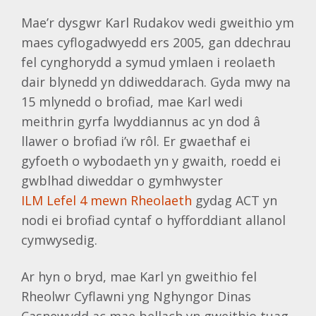
Mae’r dysgwr Karl Rudakov wedi gweithio ym
maes cyflogadwyedd ers 2005, gan ddechrau
fel cynghorydd a symud ymlaen i reolaeth
dair blynedd yn ddiweddarach. Gyda mwy na
15 mlynedd o brofiad, mae Karl wedi
meithrin gyrfa lwyddiannus ac yn dod â
llawer o brofiad i’w rôl. Er gwaethaf ei
gyfoeth o wybodaeth yn y gwaith, roedd ei
gwblhad diweddar o gymhwyster
ILM Lefel 4 mewn Rheolaeth
gydag ACT yn
nodi ei brofiad cyntaf o hyfforddiant allanol
cymwysedig.
Ar hyn o bryd, mae Karl yn gweithio fel
Rheolwr Cyflawni yng Nghyngor Dinas