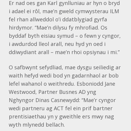
Er nad oes gan Karl gynlluniau ar hyn o bryd
i adael ei rôl, mae’n gweld cymwysterau ILM
fel rhan allweddol o’i ddatblygiad gyrfa
hirdymor. “Mae’n dilysu fy mhrofiad. Os
byddaf byth eisiau symud – o fewn y cyngor,
i awdurdod lleol arall, neu hyd yn oed i
ddiwydiant arall – mae’n rhoi opsiynau i mi.”
O safbwynt sefydliad, mae dysgu seiliedig ar
waith hefyd wedi bod yn gadarnhaol ar bob
lefel wahanol o weithredu. Esboniodd Jane
Westwood, Partner Busnes AD yng
Nghyngor Dinas Casnewydd: “Mae’r cyngor
wedi partneru ag ACT fel ein prif bartner
prentisiaethau yn y gweithle ers mwy nag
wyth mlynedd bellach.