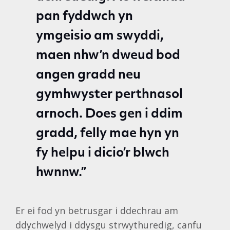
pan fyddwch yn
ymgeisio am swyddi,
maen nhw’n dweud bod
angen gradd neu
gymhwyster perthnasol
arnoch. Does gen i ddim
gradd, felly mae hyn yn
fy helpu i dicio’r blwch
hwnnw.”
Er ei fod yn betrusgar i ddechrau am
ddychwelyd i ddysgu strwythuredig, canfu