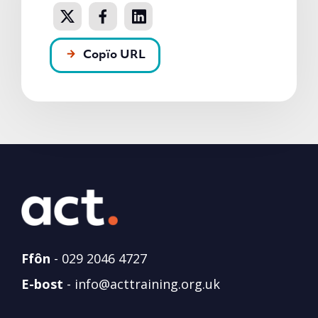
Copïo URL
Ffôn
-
029 2046 4727
E-bost
-
info@acttraining.org.uk