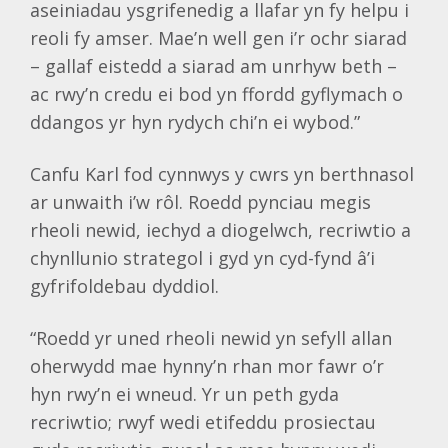
aseiniadau ysgrifenedig a llafar yn fy helpu i
reoli fy amser. Mae’n well gen i’r ochr siarad
– gallaf eistedd a siarad am unrhyw beth –
ac rwy’n credu ei bod yn ffordd gyflymach o
ddangos yr hyn rydych chi’n ei wybod.”
Canfu Karl fod cynnwys y cwrs yn berthnasol
ar unwaith i’w rôl. Roedd pynciau megis
rheoli newid, iechyd a diogelwch, recriwtio a
chynllunio strategol i gyd yn cyd-fynd â’i
gyfrifoldebau dyddiol.
“Roedd yr uned rheoli newid yn sefyll allan
oherwydd mae hynny’n rhan mor fawr o’r
hyn rwy’n ei wneud. Yr un peth gyda
recriwtio; rwyf wedi etifeddu prosiectau