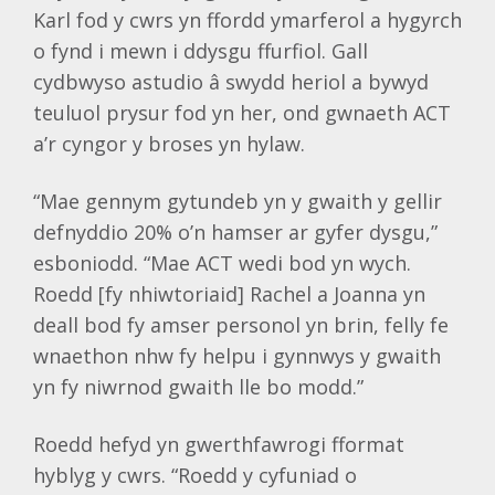
Karl fod y cwrs yn ffordd ymarferol a hygyrch
o fynd i mewn i ddysgu ffurfiol. Gall
cydbwyso astudio â swydd heriol a bywyd
teuluol prysur fod yn her, ond gwnaeth ACT
a’r cyngor y broses yn hylaw.
“Mae gennym gytundeb yn y gwaith y gellir
defnyddio 20% o’n hamser ar gyfer dysgu,”
esboniodd. “Mae ACT wedi bod yn wych.
Roedd [fy nhiwtoriaid] Rachel a Joanna yn
deall bod fy amser personol yn brin, felly fe
wnaethon nhw fy helpu i gynnwys y gwaith
yn fy niwrnod gwaith lle bo modd.”
Roedd hefyd yn gwerthfawrogi fformat
hyblyg y cwrs. “Roedd y cyfuniad o