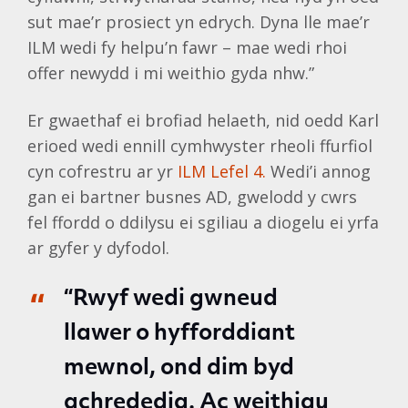
sut mae’r prosiect yn edrych. Dyna lle mae’r
ILM wedi fy helpu’n fawr – mae wedi rhoi
offer newydd i mi weithio gyda nhw.”
Er gwaethaf ei brofiad helaeth, nid oedd Karl
erioed wedi ennill cymhwyster rheoli ffurfiol
cyn cofrestru ar yr
ILM Lefel 4.
Wedi’i annog
gan ei bartner busnes AD, gwelodd y cwrs
fel ffordd o ddilysu ei sgiliau a diogelu ei yrfa
ar gyfer y dyfodol.
“Rwyf wedi gwneud
llawer o hyfforddiant
mewnol, ond dim byd
achrededig. Ac weithiau