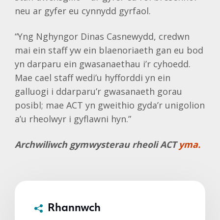
neu ar gyfer eu cynnydd gyrfaol.
“Yng Nghyngor Dinas Casnewydd, credwn
mai ein staff yw ein blaenoriaeth gan eu bod
yn darparu ein gwasanaethau i’r cyhoedd.
Mae cael staff wedi’u hyfforddi yn ein
galluogi i ddarparu’r gwasanaeth gorau
posibl; mae ACT yn gweithio gyda’r unigolion
a’u rheolwyr i gyflawni hyn.”
Archwiliwch gymwysterau rheoli ACT
yma.
Rhannwch