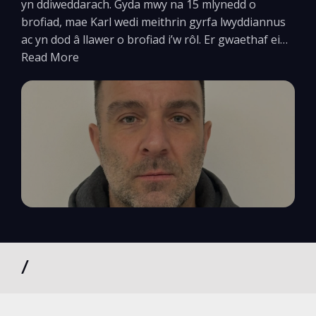
yn ddiweddarach. Gyda mwy na 15 mlynedd o
brofiad, mae Karl wedi meithrin gyrfa lwyddiannus
ac yn dod â llawer o brofiad i’w rôl. Er gwaethaf ei…
Read More
/