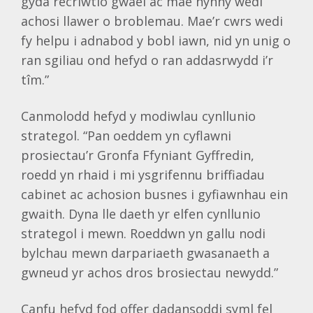
gyda recriwtio gwael ac mae hynny wedi
achosi llawer o broblemau. Mae’r cwrs wedi
fy helpu i adnabod y bobl iawn, nid yn unig o
ran sgiliau ond hefyd o ran addasrwydd i’r
tîm.”
Canmolodd hefyd y modiwlau cynllunio
strategol. “Pan oeddem yn cyflawni
prosiectau’r Gronfa Ffyniant Gyffredin,
roedd yn rhaid i mi ysgrifennu briffiadau
cabinet ac achosion busnes i gyfiawnhau ein
gwaith. Dyna lle daeth yr elfen cynllunio
strategol i mewn. Roeddwn yn gallu nodi
bylchau mewn darpariaeth gwasanaeth a
gwneud yr achos dros brosiectau newydd.”
Canfu hefyd fod offer dadansoddi syml fel