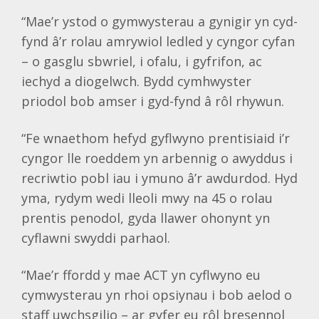
“Mae’r ystod o gymwysterau a gynigir yn cyd-
fynd â’r rolau amrywiol ledled y cyngor cyfan
– o gasglu sbwriel, i ofalu, i gyfrifon, ac
iechyd a diogelwch. Bydd cymhwyster
priodol bob amser i gyd-fynd â rôl rhywun.
“Fe wnaethom hefyd gyflwyno prentisiaid i’r
cyngor lle roeddem yn arbennig o awyddus i
recriwtio pobl iau i ymuno â’r awdurdod. Hyd
yma, rydym wedi lleoli mwy na 45 o rolau
prentis penodol, gyda llawer ohonynt yn
cyflawni swyddi parhaol.
“Mae’r ffordd y mae ACT yn cyflwyno eu
cymwysterau yn rhoi opsiynau i bob aelod o
staff uwchsgilio – ar gyfer eu rôl bresennol