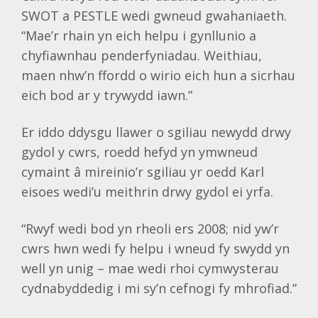
SWOT a PESTLE wedi gwneud gwahaniaeth.
“Mae’r rhain yn eich helpu i gynllunio a
chyfiawnhau penderfyniadau. Weithiau,
maen nhw’n ffordd o wirio eich hun a sicrhau
eich bod ar y trywydd iawn.”
Er iddo ddysgu llawer o sgiliau newydd drwy
gydol y cwrs, roedd hefyd yn ymwneud
cymaint â mireinio’r sgiliau yr oedd Karl
eisoes wedi’u meithrin drwy gydol ei yrfa.
“Rwyf wedi bod yn rheoli ers 2008; nid yw’r
cwrs hwn wedi fy helpu i wneud fy swydd yn
well yn unig – mae wedi rhoi cymwysterau
cydnabyddedig i mi sy’n cefnogi fy mhrofiad.”