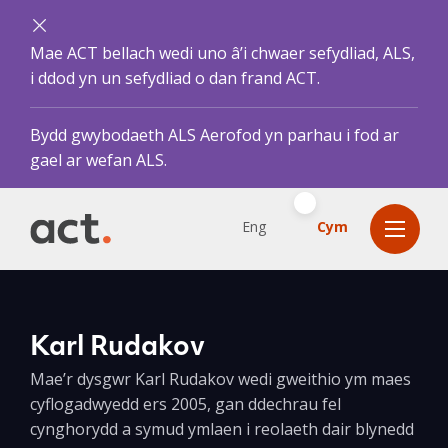
Mae ACT bellach wedi uno â’i chwaer sefydliad, ALS,
i ddod yn un sefydliad o dan frand ACT.
Bydd gwybodaeth ALS Aerofod yn parhau i fod ar
gael ar wefan ALS.
Eng
Cym
Karl Rudakov
Mae’r dysgwr Karl Rudakov wedi gweithio ym maes
cyflogadwyedd ers 2005, gan ddechrau fel
cynghorydd a symud ymlaen i reolaeth dair blynedd