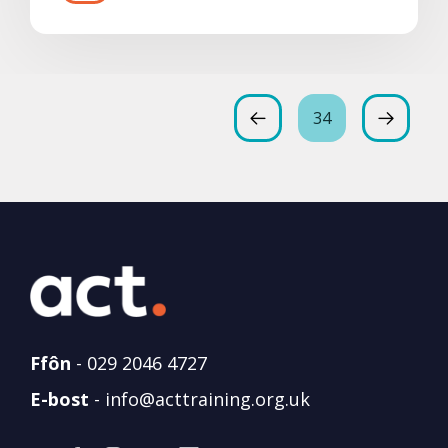
34
Ffôn
-
029 2046 4727
E-bost
-
info@acttraining.org.uk