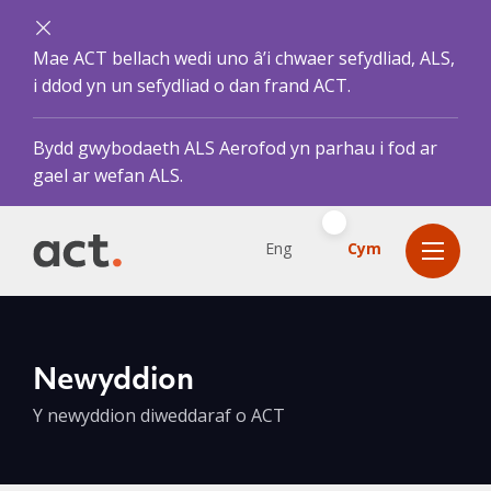
Mae ACT bellach wedi uno â’i chwaer sefydliad, ALS,
i ddod yn un sefydliad o dan frand ACT.
Bydd gwybodaeth ALS Aerofod yn parhau i fod ar
gael ar wefan ALS.
Eng
Cym
Newyddion
Y newyddion diweddaraf o ACT